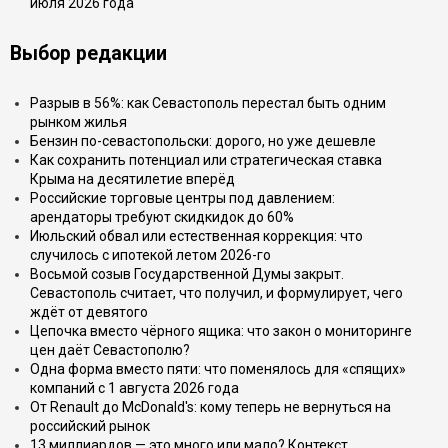
июля 2026 года
Выбор редакции
Разрыв в 56%: как Севастополь перестал быть одним
рынком жилья
Бензин по-севастопольски: дорого, но уже дешевле
Как сохранить потенциал или стратегическая ставка
Крыма на десятилетие вперёд
Российские торговые центры под давлением:
арендаторы требуют скидкидок до 60%
Июльский обвал или естественная коррекция: что
случилось с ипотекой летом 2026-го
Восьмой созыв Государственной Думы закрыт.
Севастополь считает, что получил, и формулирует, чего
ждёт от девятого
Цепочка вместо чёрного ящика: что закон о мониторинге
цен даёт Севастополю?
Одна форма вместо пяти: что поменялось для «спящих»
компаний с 1 августа 2026 года
От Renault до McDonald's: кому теперь не вернуться на
российский рынок
13 миллиардов — это много или мало? Контекст