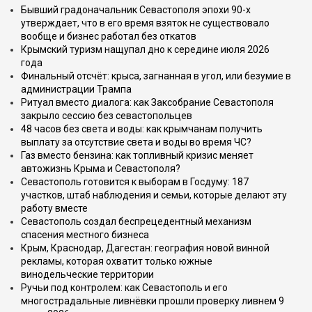
Бывший градоначальник Севастополя эпохи 90-х
утверждает, что в его время взяток не существовало
вообще и бизнес работал без откатов
Крымский туризм нащупал дно к середине июля 2026
года
Финальный отсчёт: крыса, загнанная в угол, или безумие в
администрации Трампа
Ритуал вместо диалога: как Заксобрание Севастополя
закрыло сессию без севастопольцев
48 часов без света и воды: как крымчанам получить
выплату за отсутствие света и воды во время ЧС?
Газ вместо бензина: как топливный кризис меняет
автожизнь Крыма и Севастополя?
Севастополь готовится к выборам в Госдуму: 187
участков, штаб наблюдения и семьи, которые делают эту
работу вместе
Севастополь создал беспрецедентный механизм
спасения местного бизнеса
Крым, Краснодар, Дагестан: география новой винной
рекламы, которая охватит только южные
винодельческие территории
Ручьи под контролем: как Севастополь и его
многострадальные ливнёвки прошли проверку ливнем 9