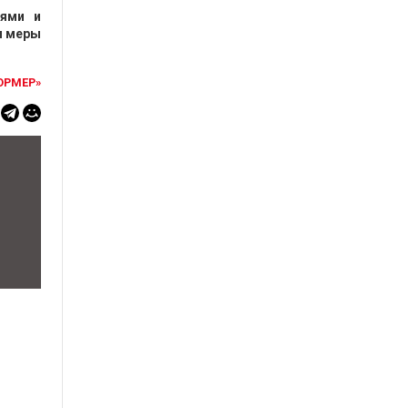
иями и
и меры
ОРМЕР»