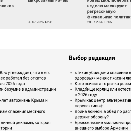
ть
микрозаймы ночью
новых миллионеров 
овиков
неделю маскируют
регрессивную
фискальную политик
30.07.2026 13:35
28.07.2026 13:05
Выбор редакции
-х утверждает, что в его
«Тихие убийцы» и спасение в
ес работал без откатов
здоровья» меняют жизни л
ля 2026 года
Кого вычистят с рынка росс
или безумие в администрации
Кладбище юрлиц или естест
в 2026 году
еняет автожизнь Крыма и
Крым как центр альтернатив
перспективыф
изм спасения местного
Война войной, а обед по ра
держит оборону?
 винной рекламы, которая
Брюссельские миллионы про
итории
внешнего выбора Армении