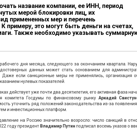
чать название компании, ее ИНН, период
нутых мерой блокировки лиц, их
ид примененных мер и перечень
К примеру, это могут быть деньги на счетах,
маги. Также необходимо указывать суммарну
 рабочего дня месяца, следующего за окончанием квартала. Нар
едостоверных данных может стать основанием для администра
. Даже если санкционные меры не применялись, организация о
указанием нулевых показателей.
вках действует уже почти два десятилетия, его активная фаза нач
ля комитета Госдумы по финансовому рынку
Аркадий Свистун
мость уточнить ряд положений законодательства из-за появлени
ем и инвестиционных платформ.
давление на Россию значительно возросло: число санкций в отн
2022 году президент
Владимир Путин
подписал восемь указов о в