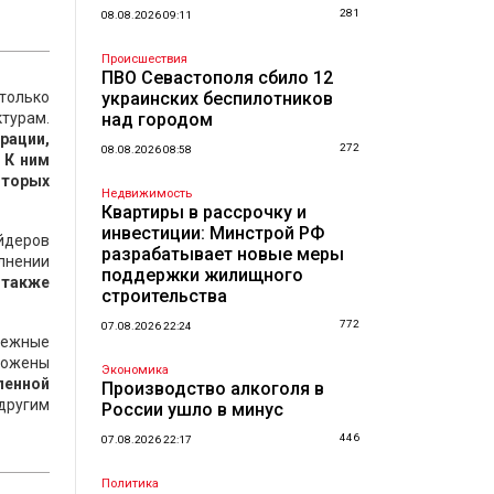
281
08.08.2026 09:11
Происшествия
ПВО Севастополя сбило 12
 только
украинских беспилотников
турам.
над городом
рации,
272
08.08.2026 08:58
 К ним
оторых
Недвижимость
Квартиры в рассрочку и
инвестиции: Минстрой РФ
айдеров
разрабатывает новые меры
лнении
поддержки жилищного
 также
строительства
772
07.08.2026 22:24
енежные
ложены
Экономика
ленной
Производство алкоголя в
другим
России ушло в минус
446
07.08.2026 22:17
Политика