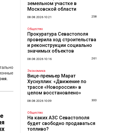
земельном участке в
Московской области
258
08.08.2026 10:21
Общество
Прокуратура Севастополя
проверила ход строительства
и реконструкции социально
значимых объектов
261
08.08.2026 10:16
тально
Экономика
ионные
Вице-премьер Марат
юня.
Хуснуллин: «Движение по
трассе «Новороссия» в
целом восстановлено»
300
08.08.2026 10:09
Общество
ые
На каких АЗС Севастополя
ия
будет свободно продаваться
ых
топливо?