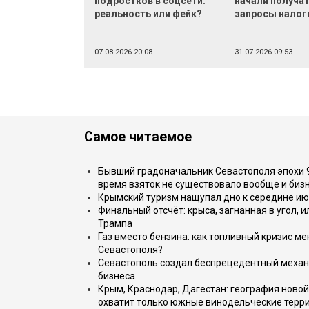
подростков в соцсети:
начали получа
реальность или фейк?
запросы налог
07.08.2026 20:08
31.07.2026 09:53
Самое читаемое
Бывший градоначальник Севастополя эпохи 90
время взяток не существовало вообще и бизн
Крымский туризм нащупал дно к середине ию
Финальный отсчёт: крыса, загнанная в угол, 
Трампа
Газ вместо бензина: как топливный кризис м
Севастополя?
Севастополь создал беспрецедентный механ
бизнеса
Крым, Краснодар, Дагестан: география новой
охватит только южные винодельческие терр