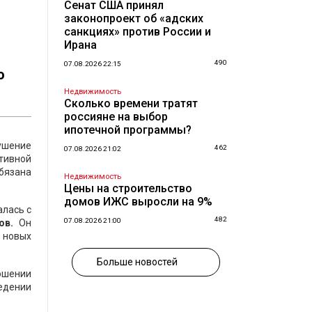
Сенат США принял
законопроект об «адских
санкциях» против России и
Ирана
490
07.08.2026 22:15
ю
Недвижимость
Сколько времени тратят
россияне на выбор
ипотечной программы?
ушение
462
07.08.2026 21:02
тивной
бязана
Недвижимость
Цены на строительство
домов ИЖС выросли на 9%
алась с
482
07.08.2026 21:00
ов.
Он
я новых
Больше новостей
ошении
ведении