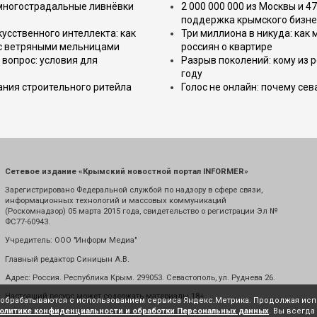
 многострадальные ливнёвки
2 000 000 000 из Москвы и 4
поддержка крымского бизне
усственного интеллекта: как
Три миллиона в никуда: как
 с ветряными мельницами
россиян о квартире
вопрос: условия для
Разрыв поколений: кому из р
году
ния строительного ритейла
Голос не онлайн: почему се
Сетевое издание «Крымский новостной портал INFORMER»
Зарегистрировано Федеральной службой по надзору в сфере связи,
информационных технологий и массовых коммуникаций
(Роскомнадзор) 05 марта 2015 года, свидетельство о регистрации Эл №
ФС77-60943.
Учредитель: ООО "Информ Медиа"
Главный редактор Синицын А.В.
Адрес: Россия. Республика Крым. 299053. Севастополь, ул. Руднева 26.
Настоящий ресурс может содержать материалы 18+
е обрабатываются с использованием сервиса Яндекс.Метрика. Продолжая испо
олитике конфиденциальности и обработки Персональных данных
. Вы всегда