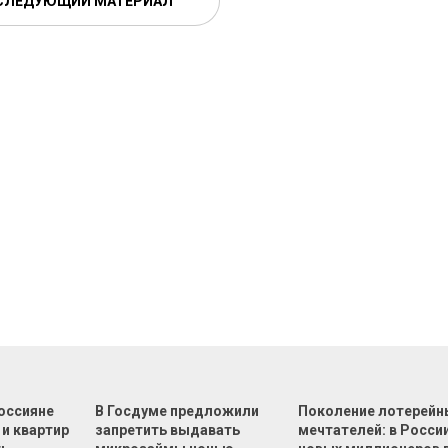
СЛЕДУЮЩИЙ МАТЕРИАЛ
оссияне
В Госдуме предложили
Поколение лотерейн
 и квартир
запретить выдавать
мечтателей: в России