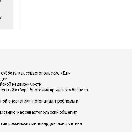
в
у
 субботу: как севастопольские «Дни
юдей
ийской недвижимости
венный отбор? Анатомия крымского бизнеса
ной энергетики: потенциал, проблемы и
списанию: как севастопольский общепит
тив российских миллиардов: арифметика