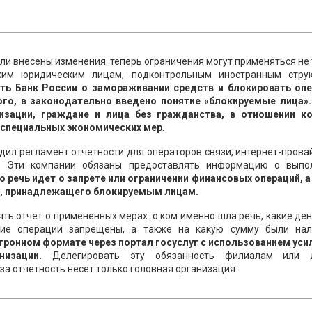
ыли внесены изменения: теперь ограничения могут применяться не
ким юридическим лицам, подконтрольным иностранным струк
ь Банк России о замораживании средств и блокировать опе
ого, в законодательно введено понятие «блокируемые лица».
низации, граждане и лица без гражданства, в отношении к
 специальных экономических мер
.
дил регламент отчетности для операторов связи, интернет-пров
и. Эти компании обязаны предоставлять информацию о выпо
о речь идет о запрете или ограничении финансовых операций, а
а, принадлежащего блокируемым лицам.
ть отчет о примененных мерах: о ком именно шла речь, какие д
кие операции запрещены, а также на какую сумму были на
тронном формате через портал госуслуг с использованием уси
низации.
Делегировать эту обязанность филиалам или 
а отчетность несет только головная организация.