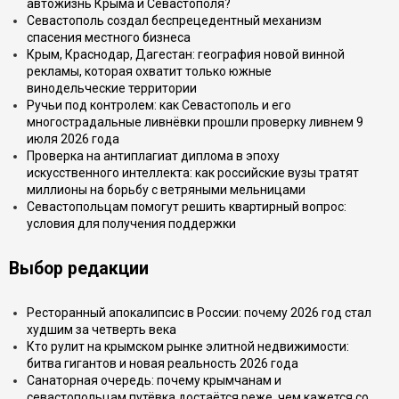
автожизнь Крыма и Севастополя?
Севастополь создал беспрецедентный механизм
спасения местного бизнеса
Крым, Краснодар, Дагестан: география новой винной
рекламы, которая охватит только южные
винодельческие территории
Ручьи под контролем: как Севастополь и его
многострадальные ливнёвки прошли проверку ливнем 9
июля 2026 года
Проверка на антиплагиат диплома в эпоху
искусственного интеллекта: как российские вузы тратят
миллионы на борьбу с ветряными мельницами
Севастопольцам помогут решить квартирный вопрос:
условия для получения поддержки
Выбор редакции
Ресторанный апокалипсис в России: почему 2026 год стал
худшим за четверть века
Кто рулит на крымском рынке элитной недвижимости:
битва гигантов и новая реальность 2026 года
Санаторная очередь: почему крымчанам и
севастопольцам путёвка достаётся реже, чем кажется со