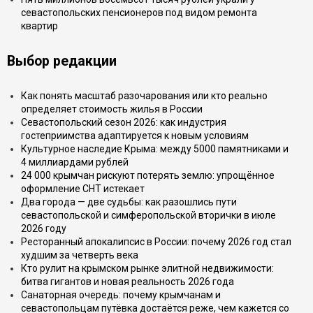
севастопольских пенсионеров под видом ремонта
квартир
Выбор редакции
Как понять масштаб разочарования или кто реально
определяет стоимость жилья в России
Севастопольский сезон 2026: как индустрия
гостеприимства адаптируется к новым условиям
Культурное наследие Крыма: между 5000 памятниками и
4 миллиардами рублей
24 000 крымчан рискуют потерять землю: упрощённое
оформление СНТ истекает
Два города — две судьбы: как разошлись пути
севастопольской и симферопольской вторички в июле
2026 году
Ресторанный апокалипсис в России: почему 2026 год стал
худшим за четверть века
Кто рулит на крымском рынке элитной недвижимости:
битва гигантов и новая реальность 2026 года
Санаторная очередь: почему крымчанам и
севастопольцам путёвка достаётся реже, чем кажется со