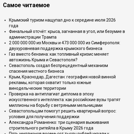
Самое читаемое
Крымский туризм нащупал дно к середине июля 2026
года
Финальный отсчёт: крыса, загнанная в угол, или безумие в
администрации Трампа
2 000 000 000 из Москвы и 473 000 000 из Симферополя:
двухуровневая поддержка крымского бизнеса
Газ вместо бензина: как топливный кризис меняет
автожизнь Крыма и Севастополя?
Севастополь создал беспрецедентный механизм
спасения местного бизнеса
Крым, Краснодар, Дагестан: география новой винной
рекламы, которая охватит только южные
винодельческие территории
Проверка на антиплагиат диплома в эпоху
искусственного интеллекта: как российские вузы тратят
миллионы на борьбу с ветряными мельницами
Севастопольцам помогут решить квартирный вопрос:
условия для получения поддержки
Александра Романенко: три сценария выживания
строительного ритейла в Крыму 2026 года
Пять миллионов восемьсот тысяч рублей украли у