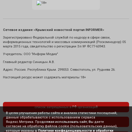
Сетевое издание «Крымский новостной портал INFORMER»
Зарегистрировано Федеральной службой по надзору в сфере связи,
информационных технологий и массовых коммуникаций (Роскомнадзор) 05
марта 2015 года, свидетельство о регистрации Эл № ФС77-60943.
Учредитель: ООО "Информ Медиа"
Главный редактор Синицын А.В.
Адрес: Россия. Республика Крым. 299053. Севастополь, ул. Руднева 26.
Настоящий ресурс может содержать материалы 18+
список запрещенных в РФ организаций
В целях улучшения работы сайта и анализа статистики посещений,
данные обрабатываются с использованием сервиса
Яндекс.Метрика. Продолжая использовать сайт, Вы даете
политика конфиденциальности
согласие на обработку файлов cookie (пользовательских данных),
которые указаны в
Политике конфиденциальности и обработки