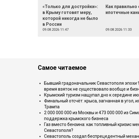
«Только для достройки»:
Как правильно
в Крыму готовят меру,
ипотечные кан
которой никогда не было
в России
09.08.2026 11:47
09.08.2026 11:33
Самое читаемое
Бывший градоначальник Севастополя эпохи 90
время взяток не существовало вообще и бизн
Крымский туризм нащупал дно к середине ию
Финальный отсчёт: крыса, загнанная в угол, 
Трампа
2 000 000 000 из Москвы и 473 000 000 из С
поддержка крымского бизнеса
Газ вместо бензина: как топливный кризис м
Севастополя?
Севастополь создал беспрецедентный механ