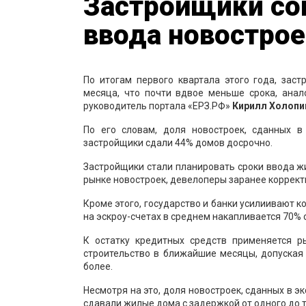
Застройщики со
ввода новострое
По итогам первого квартала этого года, зас
месяца, что почти вдвое меньше срока, ана
руководитель портала «ЕРЗ.РФ»
Кирилл Холопи
По его словам, доля новостроек, сданных 
застройщики сдали 44% домов досрочно.
Застройщики стали планировать сроки ввода жи
рынке новостроек, девелоперы заранее коррект
Кроме этого, государство и банки усилиивают к
на эскроу-счетах в среднем накапливается 70%
К остатку кредитных средств применяется р
строительство в ближайшие месяцы, допуская
более.
Несмотря на это, доля новостроек, сданных в 
сдавали жилые дома с задержкой от одного до т