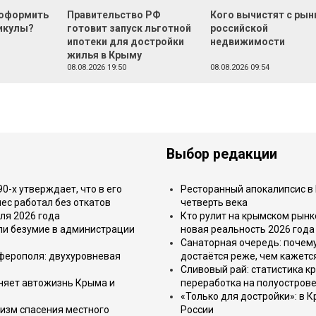
 оформить
Правительство РФ
Кого вычистят с рын
икулы?
готовит запуск льготной
российской
ипотеки для достройки
недвижимости
жилья в Крыму
08.08.2026 19:50
08.08.2026 09:54
Выбор редакции
-х утверждает, что в его
Ресторанный апокалипсис в 
ес работал без откатов
четверть века
ля 2026 года
Кто рулит на крымском рынк
или безумие в администрации
новая реальность 2026 года
Санаторная очередь: почем
имферополя: двухуровневая
достаётся реже, чем кажетс
Сливовый рай: статистика к
еняет автожизнь Крыма и
переработка на полуострове
«Только для достройки»: в К
изм спасения местного
России