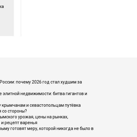
ка
России: почему 2026 год стал худшим за
е элитной недвижимости: битва гигантов и
у крымчанам и севастопольцам путёвка
я со стороны?
рымского урожая, цены на рынках,
 и рецепт варенья
рыму готовят меру, которой никогда не было в