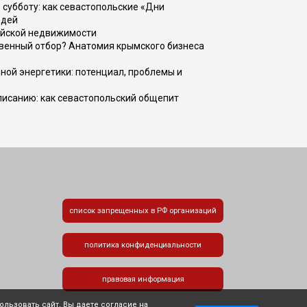
 субботу: как севастопольские «Дни
юдей
ийской недвижимости
венный отбор? Анатомия крымского бизнеса
ной энергетики: потенциал, проблемы и
списанию: как севастопольский общепит
список запрещенных в РФ организаций
политика конфиденциальности
правовая информация
льзовать сайт, Вы даете согласие на