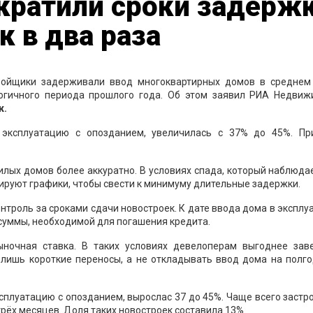
кратили сроки задерж
к в два раза
тройщики задерживали ввод многоквартирных домов в среднем 
логичного периода прошлого года. Об этом заявил РИА Недвиж
к.
в эксплуатацию с опозданием, увеличилась с 37% до 45%. Пр
лых домов более аккуратно. В условиях спада, который наблюда
ируют графики, чтобы свести к минимуму длительные задержки.
онтроль за сроками сдачи новостроек. К дате ввода дома в экспл
 суммы, необходимой для погашения кредита.
ыночная ставка. В таких условиях девелоперам выгоднее зав
 лишь короткие переносы, а не откладывать ввод дома на полго
эксплуатацию с опозданием, вырослас 37 до 45%. Чаще всего заст
рёх месяцев. Доля таких новостроек составила 13%.