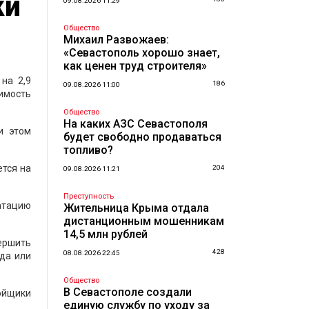
ки
09.08.2026 11:29
Общество
Михаил Развожаев:
«Севастополь хорошо знает,
как ценен труд строителя»
на 2,9
186
09.08.2026 11:00
имость
Общество
На каких АЗС Севастополя
и этом
будет свободно продаваться
топливо?
ется на
204
09.08.2026 11:21
Преступность
уатацию
Жительница Крыма отдала
дистанционным мошенникам
14,5 млн рублей
ершить
428
08.08.2026 22:45
да или
Общество
В Севастополе создали
ройщики
единую службу по уходу за