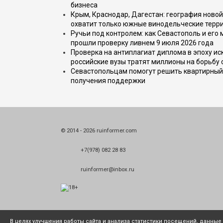
бизнеса
Крым, Краснодар, Дагестан: география новой
охватит только южные винодельческие терр
Ручьи под контролем: как Севастополь и его
прошли проверку ливнем 9 июля 2026 года
Проверка на антиплагиат диплома в эпоху иск
российские вузы тратят миллионы на борьбу
Севастопольцам помогут решить квартирный 
получения поддержки
© 2014 - 2026 ruinformer.com
+7(978) 082 28 83
ruinformer@inbox.ru
В целях улучшения работы сайта и анализа статистики посещений, данны