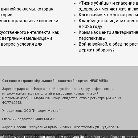
«Тихие убийцы» и спасение в
 винной рекламы, которая
здоровья» меняют жизни л
итории
Кого вычистят с рынка росс
 многострадальные ливнёвки
Кладбище юрлиц или естест
в 2026 году
усственного интеллекта: как
Крым как центр альтернатив
 с ветряными мельницами
перспективы
вопрос: условия для
Война войной, а обед по ра
держит оборону?
Сетевое издание «Крымский новостной портал INFORMER»
Зарегистрировано Федеральной службой по надзору в сфере связи,
информационных технологий и массовых коммуникаций
(Роскомнадзор) 05 марта 2015 года, свидетельство о регистрации Эл №
ФС77-60943.
Учредитель: ООО "Информ Медиа"
Главный редактор Синицын А.В.
Адрес: Россия. Республика Крым. 299053. Севастополь, ул. Руднева 26.
Настоящий ресурс может содержать материалы 18+
е обрабатываются с использованием сервиса Яндекс.Метрика. Продолжая испо