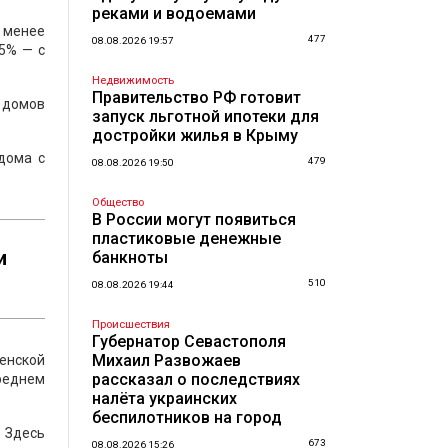
реками и водоемами
а менее
477
08.08.2026 19:57
5% — с
Недвижимость
Правительство РФ готовит
 домов
запуск льготной ипотеки для
достройки жилья в Крыму
дома с
479
08.08.2026 19:50
Общество
В России могут появиться
пластиковые денежные
и
банкноты
510
08.08.2026 19:44
Происшествия
Губернатор Севастополя
Михаил Развожаев
ленской
рассказал о последствиях
реднем
налёта украинских
беспилотников на город
 Здесь
673
08.08.2026 15:26