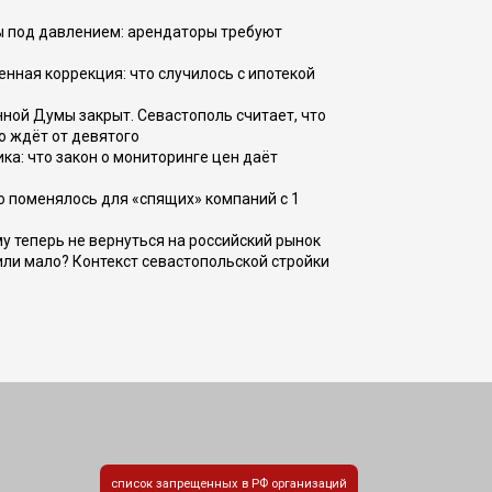
ы под давлением: арендаторы требуют
енная коррекция: что случилось с ипотекой
ной Думы закрыт. Севастополь считает, что
о ждёт от девятого
ка: что закон о мониторинге цен даёт
о поменялось для «спящих» компаний с 1
ому теперь не вернуться на российский рынок
или мало? Контекст севастопольской стройки
список запрещенных в РФ организаций