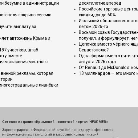
или безумие в администрации
десятилетие вперёд
Российские торговые центр
астополя закрыло сессию
скидкидок до 60%
Июльский обвал или естеств
лучить выплату за
летом 2026-го
Восьмой созыв Государствен
еняет автожизнь Крыма и
получил, и формулирует, чег
Цепочка вместо чёрного ящи
187 участков, штаб
Севастополю?
оту вместе
Одна форма вместо пяти: чт
изм спасения местного
августа 2026 года
От Renault до McDonald's: к
 винной рекламы, которая
13 миллиардов — это много 
итории
 многострадальные ливнёвки
Сетевое издание «Крымский новостной портал INFORMER»
Зарегистрировано Федеральной службой по надзору в сфере связи,
информационных технологий и массовых коммуникаций