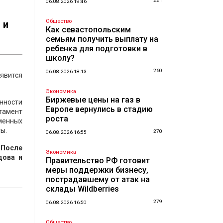
221
06.08.2026 19:46
Общество
 и
Как севастопольским
семьям получить выплату на
ребенка для подготовки в
школу?
260
06.08.2026 18:13
явится
Экономика
Биржевые цены на газ в
нности
Европе вернулись в стадию
тамент
роста
менных
ы.
270
06.08.2026 16:55
.
После
Экономика
дова и
Правительство РФ готовит
меры поддержки бизнесу,
пострадавшему от атак на
склады Wildberries
279
06.08.2026 16:50
Общество