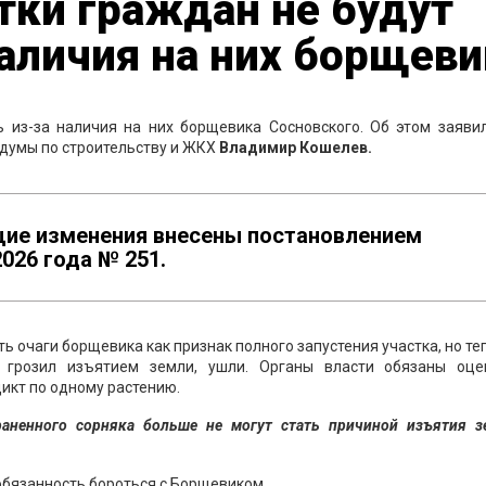
тки граждан не будут
аличия на них борщеви
 из-за наличия на них борщевика Сосновского. Об этом заяви
сдумы по строительству и ЖКХ
Владимир Кошелев.
щие изменения внесены постановлением
026 года № 251.
 очаги борщевика как признак полного запустения участка, но те
р грозил изъятием земли, ушли. Органы власти обязаны оце
дикт по одному растению.
траненного сорняка больше не могут стать причиной изъятия з
обязанность бороться с Борщевиком.