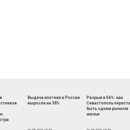
и
Выдача ипотеки в России
Разрыв в 56%: как
астников
выросла на 38%
Севастополь перест
быть одним рынком
ью
жилья
стра