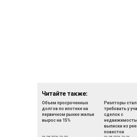
Читайте также:
Объем просроченных
Риэлторы стал
долгов по ипотеке на
требовать у уч
первичном рынке жилья
сделок с
вырос на 15%
недвижимост
выписки из рее
повесток