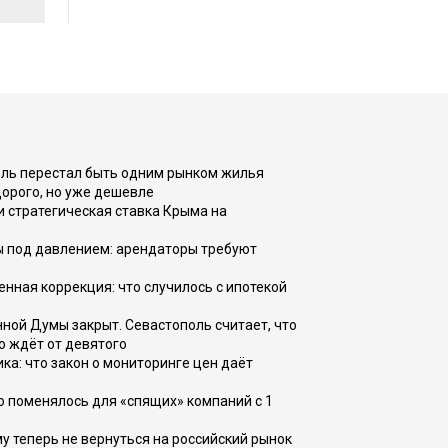
оль перестал быть одним рынком жилья
дорого, но уже дешевле
и стратегическая ставка Крыма на
ы под давлением: арендаторы требуют
енная коррекция: что случилось с ипотекой
ной Думы закрыт. Севастополь считает, что
о ждёт от девятого
ка: что закон о мониторинге цен даёт
о поменялось для «спящих» компаний с 1
ому теперь не вернуться на российский рынок