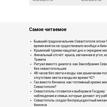
06.08.2026 21:33
06.08.2026 21:06
Самое читаемое
Бывший градоначальник Севастополя эпохи 90
время взяток не существовало вообще и бизн
Крымский туризм нащупал дно к середине ию
Финальный отсчёт: крыса, загнанная в угол, 
Трампа
Ритуал вместо диалога: как Заксобрание Сев
без севастопольцев
48 часов без света и воды: как крымчанам по
отсутствие света и воды во время ЧС?
Газ вместо бензина: как топливный кризис м
Севастополя?
Севастополь готовится к выборам в Госдуму: 
наблюдения и семьи, которые делают эту раб
Севастополь создал беспрецедентный механ
бизнеса