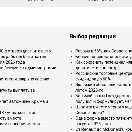
06.08.2026 19:50
06.08.2026 18:38
Выбор редакции
-х утверждает, что в его
Разрыв в 56%: как Севастоп
ес работал без откатов
Бензин по-севастопольски: 
ля 2026 года
Как сохранить потенциал ил
или безумие в администрации
десятилетие вперёд
Российские торговые центр
астополя закрыло сессию
скидкидок до 60%
Июльский обвал или естеств
лучить выплату за
летом 2026-го
Восьмой созыв Государствен
еняет автожизнь Крыма и
получил, и формулирует, чег
Цепочка вместо чёрного ящи
187 участков, штаб
Севастополю?
оту вместе
Одна форма вместо пяти: чт
изм спасения местного
августа 2026 года
От Renault до McDonald's: к