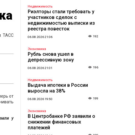
Недвижимость
ка
Риэлторы стали требовать у
участников сделок с
недвижимостью выписки из
реестра повесток
л ТАСС
192
06.08.2026 21:06
Экономика
Рубль снова ушел в
депрессивную зону
196
06.08.2026 21:01
Недвижимость
Выдача ипотеки в России
выросла на 38%
перь от
199
06.08.2026 19:50
нивать
Экономика
В Центробанке РФ заявили о
емли у
снижении финансовых
платежей