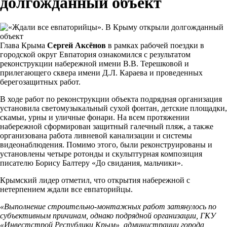
долгожданный объект
Глава Крыма
Сергей Аксёнов
в рамках рабочей поездки в
городской округ Евпатория ознакомился с результатом
реконструкции набережной имени В.В. Терешковой и
прилегающего сквера имени Д.Л. Караева и проведенных
берегозащитных работ.
В ходе работ по реконструкции объекта подрядная организация
установила светомузыкальный сухой фонтан, детские площадки,
скамьи, урны и уличные фонари. На всем протяжении
набережной сформирован защитный галечный пляж, а также
организована работа ливневой канализации и системы
видеонаблюдения. Помимо этого, были реконструированы и
установлены четыре ротонды и скульптурная композиция
писателю Борису Балтеру «До свидания, мальчики».
Крымский лидер отметил, что открытия набережной с
нетерпением ждали все евпаторийцы.
«Выполнение строительно-монтажных работ затянулось по
субъективным причинам, однако подрядной организации, ГКУ
«Инвестстрой Республики Крым», администрации города