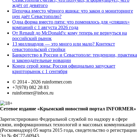
ждёт от девятого
Цепочка вместо чёрного ящика: что закон о мониторинге
цен даёт Севастополю?
Одна форма вместо пяти: что поменялось для «спящих»
компаний с 1 августа 2026 года
От Renault до McDonald's: кому теперь не вернуться на
российский рынок
13 миллиардов — это много или мало? Контекст
севастопольской стройки
Банкротство в России и Севастополе: тенденции, практика
и законодательные новации
Конец серой зоны: Россия официально запускает
крипторынок с 1 сентября
© 2014 - 2026 ruinformer.com
+7(978) 082 28 83
ruinformer@inbox.ru
Сетевое издание «Крымский новостной портал INFORMER»
Зарегистрировано Федеральной службой по надзору в сфере
связи, информационных технологий и массовых коммуникаций
(Роскомнадзор) 05 марта 2015 года, свидетельство о регистрации
Эл № ФС77-60943.