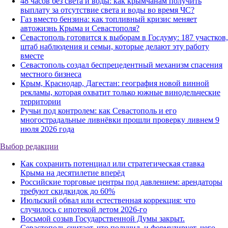
48 часов без света и воды: как крымчанам получить
выплату за отсутствие света и воды во время ЧС?
Газ вместо бензина: как топливный кризис меняет
автожизнь Крыма и Севастополя?
Севастополь готовится к выборам в Госдуму: 187 участков,
штаб наблюдения и семьи, которые делают эту работу
вместе
Севастополь создал беспрецедентный механизм спасения
местного бизнеса
Крым, Краснодар, Дагестан: география новой винной
рекламы, которая охватит только южные винодельческие
территории
Ручьи под контролем: как Севастополь и его
многострадальные ливнёвки прошли проверку ливнем 9
июля 2026 года
Выбор редакции
Как сохранить потенциал или стратегическая ставка
Крыма на десятилетие вперёд
Российские торговые центры под давлением: арендаторы
требуют скидкидок до 60%
Июльский обвал или естественная коррекция: что
случилось с ипотекой летом 2026-го
Восьмой созыв Государственной Думы закрыт.
Севастополь считает, что получил, и формулирует, чего