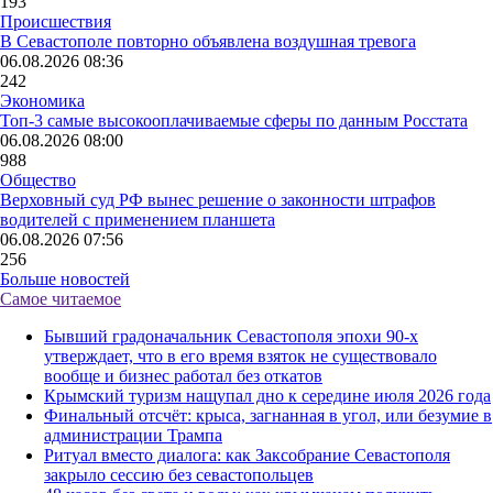
193
Происшествия
В Севастополе повторно объявлена воздушная тревога
06.08.2026 08:36
242
Экономика
Топ-3 самые высокооплачиваемые сферы по данным Росстата
06.08.2026 08:00
988
Общество
Верховный суд РФ вынес решение о законности штрафов
водителей с применением планшета
06.08.2026 07:56
256
Больше новостей
Самое читаемое
Бывший градоначальник Севастополя эпохи 90-х
утверждает, что в его время взяток не существовало
вообще и бизнес работал без откатов
Крымский туризм нащупал дно к середине июля 2026 года
Финальный отсчёт: крыса, загнанная в угол, или безумие в
администрации Трампа
Ритуал вместо диалога: как Заксобрание Севастополя
закрыло сессию без севастопольцев