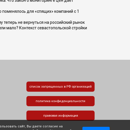
ка: что закон о мониторинге цен даёт
о поменялось для «спящих» компаний с 1
ому теперь не вернуться на российский рынок
или мало? Контекст севастопольской стройки
список запрещенных в РФ организаций
политика конфиденциальности
правовая информация
льзовать сайт, Вы даете согласие на