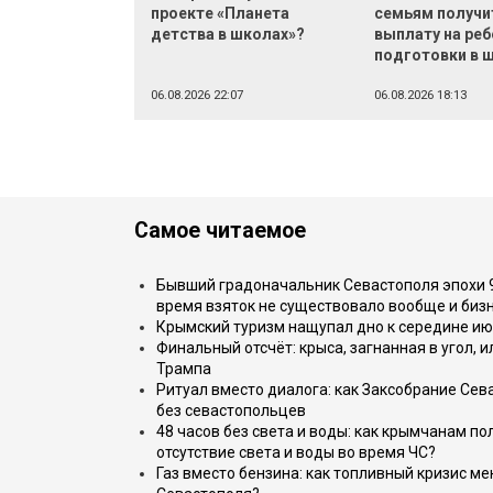
проекте «Планета
семьям получи
детства в школах»?
выплату на реб
подготовки в 
06.08.2026 22:07
06.08.2026 18:13
Самое читаемое
Бывший градоначальник Севастополя эпохи 90
время взяток не существовало вообще и бизн
Крымский туризм нащупал дно к середине ию
Финальный отсчёт: крыса, загнанная в угол, 
Трампа
Ритуал вместо диалога: как Заксобрание Сев
без севастопольцев
48 часов без света и воды: как крымчанам по
отсутствие света и воды во время ЧС?
Газ вместо бензина: как топливный кризис м