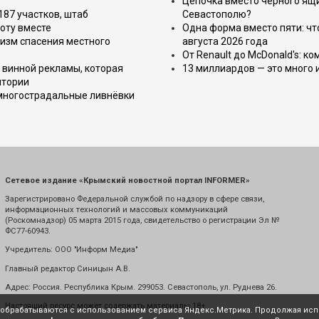
Цепочка вместо чёрного ящи
187 участков, штаб
Севастополю?
оту вместе
Одна форма вместо пяти: чт
изм спасения местного
августа 2026 года
От Renault до McDonald's: к
 винной рекламы, которая
13 миллиардов — это много 
итории
 многострадальные ливнёвки
Сетевое издание «Крымский новостной портал INFORMER»
Зарегистрировано Федеральной службой по надзору в сфере связи,
информационных технологий и массовых коммуникаций
(Роскомнадзор) 05 марта 2015 года, свидетельство о регистрации Эл №
ФС77-60943.
Учредитель: ООО "Информ Медиа"
Главный редактор Синицын А.В.
Адрес: Россия. Республика Крым. 299053. Севастополь, ул. Руднева 26.
Настоящий ресурс может содержать материалы 18+
е обрабатываются с использованием сервиса Яндекс.Метрика. Продолжая испо