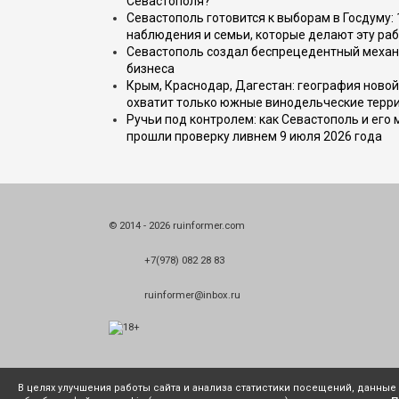
Севастополя?
Севастополь готовится к выборам в Госдуму: 
наблюдения и семьи, которые делают эту раб
Севастополь создал беспрецедентный механ
бизнеса
Крым, Краснодар, Дагестан: география новой
охватит только южные винодельческие терр
Ручьи под контролем: как Севастополь и его
прошли проверку ливнем 9 июля 2026 года
© 2014 - 2026 ruinformer.com
+7(978) 082 28 83
ruinformer@inbox.ru
В целях улучшения работы сайта и анализа статистики посещений, данны