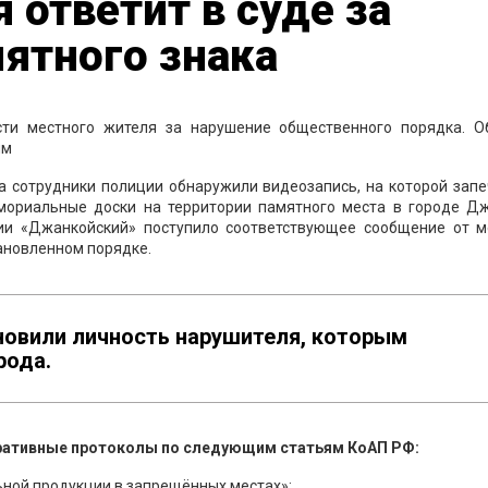
ответит в суде за
ятного знака
сти местного жителя за нарушение общественного порядка. О
ым
а сотрудники полиции обнаружили видеозапись, на которой зап
ориальные доски на территории памятного места в городе Дж
ии «Джанкойский» поступило соответствующее сообщение от м
ановленном порядке.
новили личность нарушителя, которым
рода.
ративные протоколы по следующим статьям КоАП РФ:
ольной продукции в запрещённых местах»;