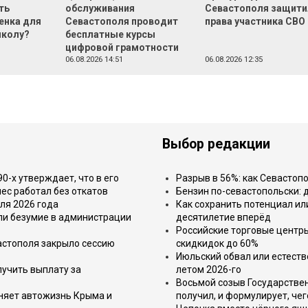
ть
обслуживания
Севастополя защити
енка для
Севастополя проводит
права участника СВО
школу?
бесплатные курсы
цифровой грамотности
06.08.2026 14:51
06.08.2026 12:35
Выбор редакции
-х утверждает, что в его
Разрыв в 56%: как Севастоп
ес работал без откатов
Бензин по-севастопольски: 
ля 2026 года
Как сохранить потенциал ил
или безумие в администрации
десятилетие вперёд
Российские торговые центр
астополя закрыло сессию
скидкидок до 60%
Июльский обвал или естеств
лучить выплату за
летом 2026-го
Восьмой созыв Государствен
еняет автожизнь Крыма и
получил, и формулирует, чег