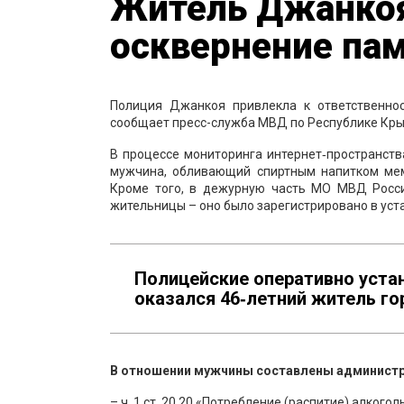
Житель Джанкоя 
осквернение пам
Полиция Джанкоя привлекла к ответственно
сообщает пресс-служба МВД по Республике Кр
В процессе мониторинга интернет‑пространств
мужчина, обливающий спиртным напитком мем
Кроме того, в дежурную часть МО МВД Росс
жительницы – оно было зарегистрировано в уст
Полицейские оперативно уста
оказался 46‑летний житель го
В отношении мужчины составлены админист
– ч. 1 ст. 20.20 «Потребление (распитие) алког