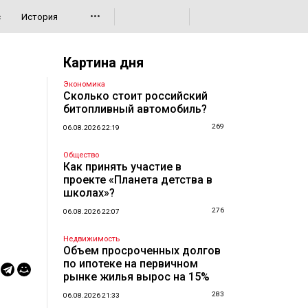
•••
с
История
Картина дня
Экономика
Сколько стоит российский
битопливный автомобиль?
269
06.08.2026 22:19
Общество
Как принять участие в
проекте «Планета детства в
школах»?
276
06.08.2026 22:07
Недвижимость
Объем просроченных долгов
по ипотеке на первичном
рынке жилья вырос на 15%
283
06.08.2026 21:33