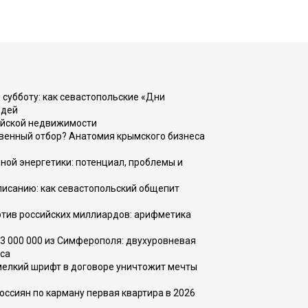
 субботу: как севастопольские «Дни
юдей
ийской недвижимости
венный отбор? Анатомия крымского бизнеса
ной энергетики: потенциал, проблемы и
списанию: как севастопольский общепит
тив российских миллиардов: арифметика
73 000 000 из Симферополя: двухуровневая
са
 мелкий шрифт в договоре уничтожит мечты
оссиян по карману первая квартира в 2026