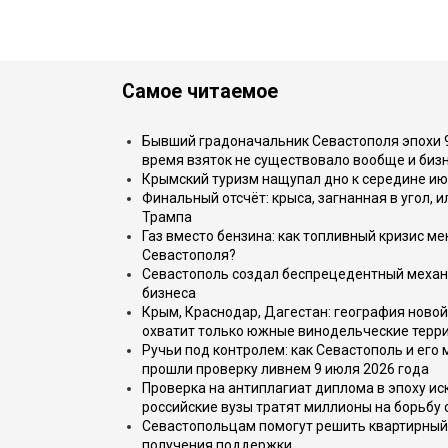
Самое читаемое
Бывший градоначальник Севастополя эпохи 90
время взяток не существовало вообще и бизн
Крымский туризм нащупал дно к середине ию
Финальный отсчёт: крыса, загнанная в угол, 
Трампа
Газ вместо бензина: как топливный кризис м
Севастополя?
Севастополь создал беспрецедентный механ
бизнеса
Крым, Краснодар, Дагестан: география новой
охватит только южные винодельческие терр
Ручьи под контролем: как Севастополь и его
прошли проверку ливнем 9 июля 2026 года
Проверка на антиплагиат диплома в эпоху иск
российские вузы тратят миллионы на борьбу
Севастопольцам помогут решить квартирный 
получения поддержки