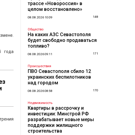
трассе «Новороссия» в
целом восстановлено»
148
08.08.2026 10:09
Общество
На каких АЗС Севастополя
измене.
будет свободно продаваться
топливо?
4 года
171
08.08.2026 09:11
Происшествия
ПВО Севастополя сбило 12
украинских беспилотников
ез
над городом
и
170
08.08.2026 08:58
Недвижимость
Квартиры в рассрочку и
инвестиции: Минстрой РФ
отрения
разрабатывает новые меры
поддержки жилищного
строительства