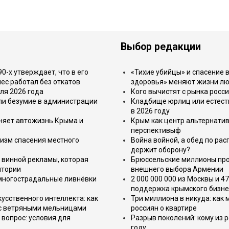
Выбор редакции
-х утверждает, что в его
«Тихие убийцы» и спасение в
ес работал без откатов
здоровья» меняют жизни л
ля 2026 года
Кого вычистят с рынка росс
или безумие в администрации
Кладбище юрлиц или естест
в 2026 году
еняет автожизнь Крыма и
Крым как центр альтернатив
перспективыф
изм спасения местного
Война войной, а обед по ра
держит оборону?
 винной рекламы, которая
Брюссельские миллионы про
итории
внешнего выбора Армении
 многострадальные ливнёвки
2 000 000 000 из Москвы и 4
поддержка крымского бизне
усственного интеллекта: как
Три миллиона в никуда: как
 с ветряными мельницами
россиян о квартире
вопрос: условия для
Разрыв поколений: кому из р
году