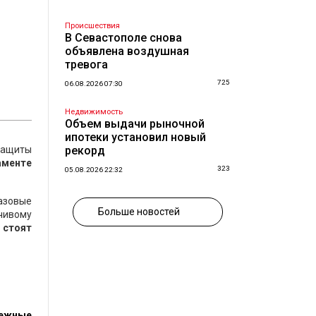
Происшествия
В Севастополе снова
объявлена воздушная
тревога
725
06.08.2026 07:30
Недвижимость
Объем выдачи рыночной
ипотеки установил новый
защиты
рекорд
аменте
323
05.08.2026 22:32
азовые
Больше новостей
йчивому
 стоят
бежные