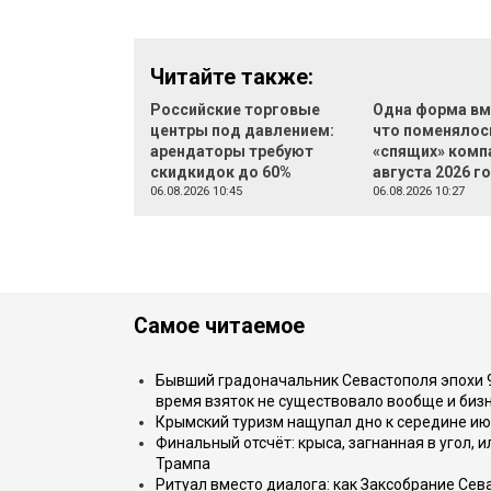
Читайте также:
Российские торговые
Одна форма вм
центры под давлением:
что поменялос
арендаторы требуют
«спящих» компа
скидкидок до 60%
августа 2026 г
06.08.2026 10:45
06.08.2026 10:27
Самое читаемое
Бывший градоначальник Севастополя эпохи 90
время взяток не существовало вообще и бизн
Крымский туризм нащупал дно к середине ию
Финальный отсчёт: крыса, загнанная в угол, 
Трампа
Ритуал вместо диалога: как Заксобрание Сев