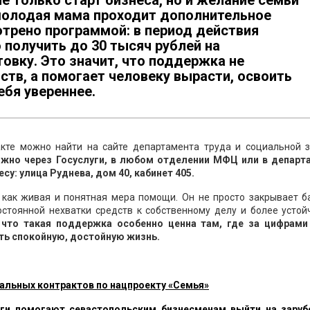
е только старт бизнеса, но и желание семьи
молодая мама проходит дополнительное
отрено программой: в период действия
получить до 30 тысяч рублей на
овку. Это значит, что поддержка не
ств, а помогает человеку вырасти, освоить
ебя увереннее.
кте можно найти на сайте департамента труда и социальной 
жно через Госуслуги, в любом отделении МФЦ или в департ
у: улица Руднева, дом 40, кабинет 405.
 как живая и понятная мера помощи. Он не просто закрывает б
остоянной нехватки средств к собственному делу и более усто
что такая поддержка особенно ценна там, где за цифрами
ить спокойную, достойную жизнь.
альных контрактов по нацпроекту «Семья»
оги помогают севастопольским бизнесменам выйти на зару