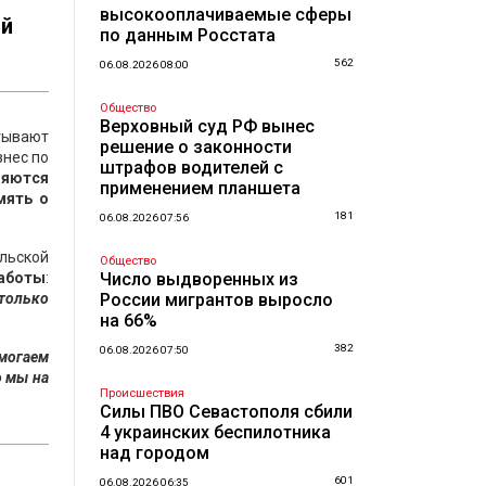
высокооплачиваемые сферы
ой
по данным Росстата
562
06.08.2026 08:00
Общество
Верховный суд РФ вынес
тывают
решение о законности
знес по
штрафов водителей с
ляются
применением планшета
мять о
181
06.08.2026 07:56
льской
Общество
работы
:
Число выдворенных из
 только
России мигрантов выросло
на 66%
382
06.08.2026 07:50
омогаем
о мы на
Происшествия
Силы ПВО Севастополя сбили
4 украинских беспилотника
над городом
601
06.08.2026 06:35