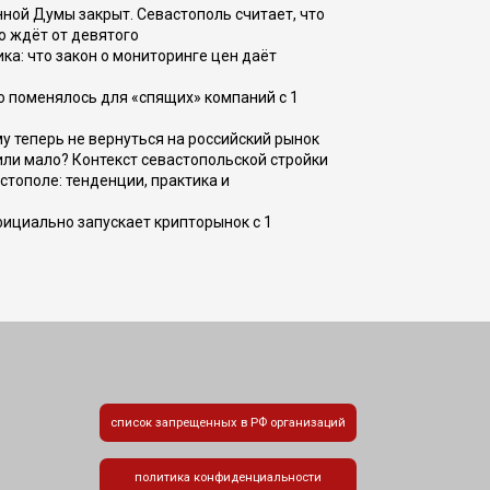
ной Думы закрыт. Севастополь считает, что
о ждёт от девятого
ка: что закон о мониторинге цен даёт
о поменялось для «спящих» компаний с 1
ому теперь не вернуться на российский рынок
или мало? Контекст севастопольской стройки
стополе: тенденции, практика и
фициально запускает крипторынок с 1
список запрещенных в РФ организаций
политика конфиденциальности