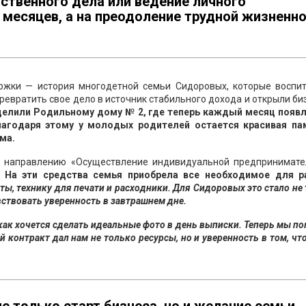
бственного дела или ведение личного
 месяцев, а на преодоление трудной жизненн
ржки — история многодетной семьи Сидоровых, которые воспи
евратить свое дело в источник стабильного дохода и открыли би
делили Родильному дому № 2, где теперь каждый месяц появ
агодаря этому у молодых родителей остается красивая па
ма.
о направлению «Осуществление индивидуальной предпринимате
. На эти средства семья приобрела все необходимое для 
ы, технику для печати и расходники. Для Сидоровых это стало не
твовать уверенность в завтрашнем дне.
, как хочется сделать идеальные фото в день выписки. Теперь мы п
 контракт дал нам не только ресурсы, но и уверенность в том, чт