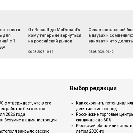
есто пяти:
От Renault до McDonald's:
Севастопольский би
ь для
кому теперь не вернуться
в паузах и сомнениях:
ний с 1
на российский рынок
виноват и что делат
ода
06.08.2026 10:14
05.08.2026 09:42
Выбор редакции
-х утверждает, что в его
Как сохранить потенциал ил
ес работал без откатов
десятилетие вперёд
ля 2026 года
Российские торговые центр
или безумие в администрации
скидкидок до 60%
Июльский обвал или естеств
астополя закрыло сессию
летом 2026-го