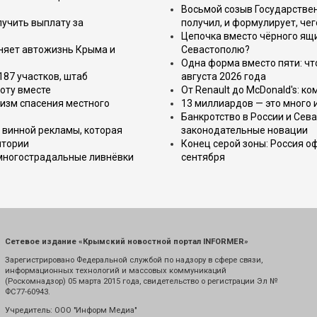
Восьмой созыв Государствен
лучить выплату за
получил, и формулирует, чег
Цепочка вместо чёрного ящи
еняет автожизнь Крыма и
Севастополю?
Одна форма вместо пяти: чт
187 участков, штаб
августа 2026 года
оту вместе
От Renault до McDonald's: к
изм спасения местного
13 миллиардов — это много 
Банкротство в России и Сева
 винной рекламы, которая
законодательные новации
итории
Конец серой зоны: Россия о
 многострадальные ливнёвки
сентября
Сетевое издание «Крымский новостной портал INFORMER»
Зарегистрировано Федеральной службой по надзору в сфере связи,
информационных технологий и массовых коммуникаций
(Роскомнадзор) 05 марта 2015 года, свидетельство о регистрации Эл №
ФС77-60943.
Учредитель: ООО "Информ Медиа"