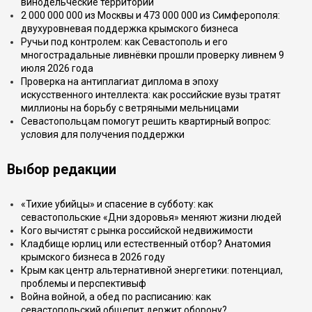
винодельческие территории
2 000 000 000 из Москвы и 473 000 000 из Симферополя:
двухуровневая поддержка крымского бизнеса
Ручьи под контролем: как Севастополь и его
многострадальные ливнёвки прошли проверку ливнем 9
июля 2026 года
Проверка на антиплагиат диплома в эпоху
искусственного интеллекта: как российские вузы тратят
миллионы на борьбу с ветряными мельницами
Севастопольцам помогут решить квартирный вопрос:
условия для получения поддержки
Выбор редакции
«Тихие убийцы» и спасение в субботу: как
севастопольские «Дни здоровья» меняют жизни людей
Кого вычистят с рынка российской недвижимости
Кладбище юрлиц или естественный отбор? Анатомия
крымского бизнеса в 2026 году
Крым как центр альтернативной энергетики: потенциал,
проблемы и перспективыф
Война войной, а обед по расписанию: как
севастопольский общепит держит оборону?