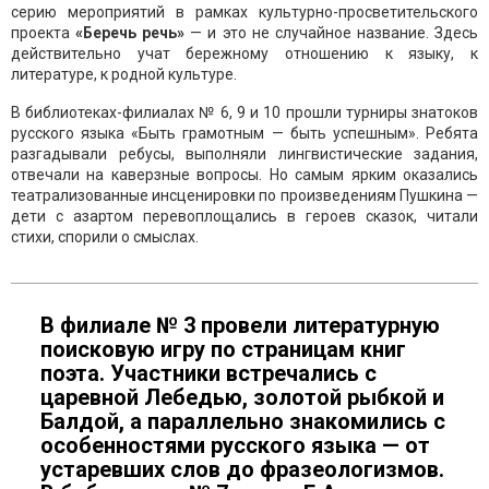
серию мероприятий в рамках культурно-просветительского
проекта
«Беречь речь»
— и это не случайное название. Здесь
действительно учат бережному отношению к языку, к
литературе, к родной культуре.
В библиотеках-филиалах № 6, 9 и 10 прошли турниры знатоков
русского языка «Быть грамотным — быть успешным». Ребята
разгадывали ребусы, выполняли лингвистические задания,
отвечали на каверзные вопросы. Но самым ярким оказались
театрализованные инсценировки по произведениям Пушкина —
дети с азартом перевоплощались в героев сказок, читали
стихи, спорили о смыслах.
В филиале № 3 провели литературную
поисковую игру по страницам книг
поэта. Участники встречались с
царевной Лебедью, золотой рыбкой и
Балдой, а параллельно знакомились с
особенностями русского языка — от
устаревших слов до фразеологизмов.