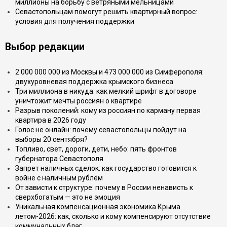
миллионы на борьбу с ветряными мельницами
Севастопольцам помогут решить квартирный вопрос:
условия для получения поддержки
Выбор редакции
2 000 000 000 из Москвы и 473 000 000 из Симферополя:
двухуровневая поддержка крымского бизнеса
Три миллиона в никуда: как мелкий шрифт в договоре
уничтожит мечты россиян о квартире
Разрыв поколений: кому из россиян по карману первая
квартира в 2026 году
Голос не онлайн: почему севастопольцы пойдут на
выборы 20 сентября?
Топливо, свет, дороги, дети, небо: пять фронтов
губернатора Севастополя
Запрет наличных сделок: как государство готовится к
войне с наличным рублём
От зависти к структуре: почему в России ненависть к
сверхбогатым — это не эмоция
Уникальная компенсационная экономика Крыма
летом-2026: как, сколько и кому компенсируют отсутствие
коммунальных благ