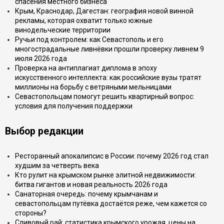
спасения местного бизнеса
Крым, Краснодар, Дагестан: география новой винной
рекламы, которая охватит только южные
винодельческие территории
Ручьи под контролем: как Севастополь и его
многострадальные ливнёвки прошли проверку ливнем 9
июля 2026 года
Проверка на антиплагиат диплома в эпоху
искусственного интеллекта: как российские вузы тратят
миллионы на борьбу с ветряными мельницами
Севастопольцам помогут решить квартирный вопрос:
условия для получения поддержки
Выбор редакции
Ресторанный апокалипсис в России: почему 2026 год стал
худшим за четверть века
Кто рулит на крымском рынке элитной недвижимости:
битва гигантов и новая реальность 2026 года
Санаторная очередь: почему крымчанам и
севастопольцам путёвка достаётся реже, чем кажется со
стороны?
Сливовый рай: статистика крымского урожая, цены на