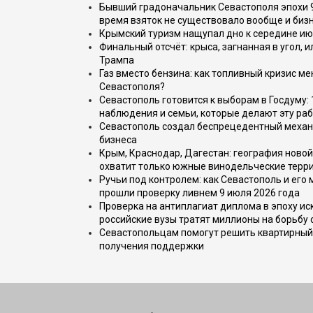
Бывший градоначальник Севастополя эпохи 90
время взяток не существовало вообще и бизн
Крымский туризм нащупал дно к середине ию
Финальный отсчёт: крыса, загнанная в угол, 
Трампа
Газ вместо бензина: как топливный кризис м
Севастополя?
Севастополь готовится к выборам в Госдуму: 
наблюдения и семьи, которые делают эту раб
Севастополь создал беспрецедентный механ
бизнеса
Крым, Краснодар, Дагестан: география новой
охватит только южные винодельческие терр
Ручьи под контролем: как Севастополь и его
прошли проверку ливнем 9 июля 2026 года
Проверка на антиплагиат диплома в эпоху иск
российские вузы тратят миллионы на борьбу
Севастопольцам помогут решить квартирный 
получения поддержки