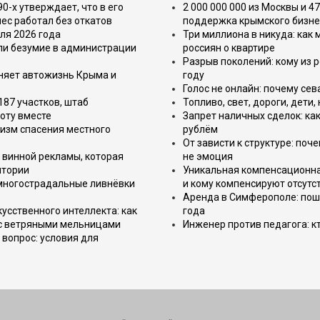
-х утверждает, что в его
2 000 000 000 из Москвы и 4
ес работал без откатов
поддержка крымского бизне
ля 2026 года
Три миллиона в никуда: как
или безумие в администрации
россиян о квартире
Разрыв поколений: кому из р
еняет автожизнь Крыма и
году
Голос не онлайн: почему се
187 участков, штаб
Топливо, свет, дороги, дети
оту вместе
Запрет наличных сделок: как
изм спасения местного
рублём
От зависти к структуре: поч
 винной рекламы, которая
не эмоция
итории
Уникальная компенсационная
 многострадальные ливнёвки
и кому компенсируют отсутс
Аренда в Симферополе: поша
усственного интеллекта: как
года
 с ветряными мельницами
Инженер против педагога: к
вопрос: условия для