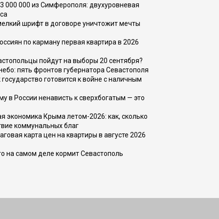
73 000 000 из Симферополя: двухуровневая
са
 мелкий шрифт в договоре уничтожит мечты
оссиян по карману первая квартира в 2026
вастопольцы пойдут на выборы 20 сентября?
, небо: пять фронтов губернатора Севастополя
 государство готовится к войне с наличным
ему в России ненависть к сверхбогатым — это
 экономика Крыма летом-2026: как, сколько
твие коммунальных благ
говая карта цен на квартиры в августе 2026
то на самом деле кормит Севастополь