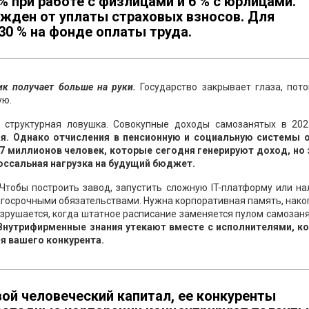
 при работе с физлицами и 6 % с юрлицами.
жден от уплаты страховых взносов. Для
30 % на фонде оплаты труда.
ик получает больше на руки.
Государство закрывает глаза, пото
ую.
 структурная ловушка. Совокупные доходы самозанятых в 202
я. Однако отчисления в пенсионную и социальную системы о
7 миллионов человек, которые сегодня генерируют доход, но 
лоссальная нагрузка на будущий бюджет.
 Чтобы построить завод, запустить сложную IT-платформу или н
лгосрочными обязательствами. Нужна корпоративная память, нак
азрушается, когда штатное расписание заменяется пулом самозан
 Внутрифирменные знания утекают вместе с исполнителями, к
ля вашего конкурента.
ой человеческий капитал, ее конкуренты