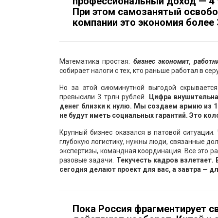
профессиональный доход — 4 %
При этом самозанятый освобо
компании это экономия более 
Математика простая:
бизнес экономит, работн
собирает налоги с тех, кто раньше работал в сер
Но за этой сиюминутной выгодой скрывается
превысили 3 трлн рублей.
Цифра внушительна
денег близки к нулю. Мы создаем армию из 1
не будут иметь социальных гарантий. Это ко
Крупный бизнес оказался в патовой ситуации.
глубокую логистику, нужны люди, связанные до
экспертизы, командная координация. Все это р
разовые задачи.
Текучесть кадров взлетает.
сегодня делают проект для вас, а завтра — д
Пока Россия фрагментирует св