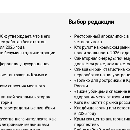
Выбор редакции
-х утверждает, что в его
Ресторанный апокалипсис в 
ес работал без откатов
четверть века
ля 2026 года
Кто рулит на крымском рынк
или безумие в администрации
новая реальность 2026 года
Санаторная очередь: почем
имферополя: двухуровневая
достаётся реже, чем кажетс
Сливовый рай: статистика к
еняет автожизнь Крыма и
переработка на полуострове
«Только для достройки»: в К
изм спасения местного
России
«Тихие убийцы» и спасение в
 винной рекламы, которая
здоровья» меняют жизни л
итории
Кого вычистят с рынка росс
 многострадальные ливнёвки
Кладбище юрлиц или естест
в 2026 году
усственного интеллекта: как
Крым как центр альтернатив
 с ветряными мельницами
перспективы