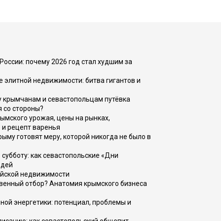
России: почему 2026 год стал худшим за
е элитной недвижимости: битва гигантов и
у крымчанам и севастопольцам путёвка
я со стороны?
рымского урожая, цены на рынках,
 и рецепт варенья
рыму готовят меру, которой никогда не было в
 субботу: как севастопольские «Дни
юдей
ийской недвижимости
венный отбор? Анатомия крымского бизнеса
ной энергетики: потенциал, проблемы и