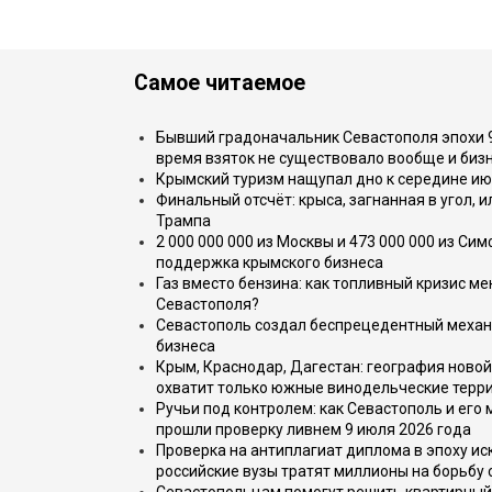
Самое читаемое
Бывший градоначальник Севастополя эпохи 90
время взяток не существовало вообще и бизн
Крымский туризм нащупал дно к середине ию
Финальный отсчёт: крыса, загнанная в угол, 
Трампа
2 000 000 000 из Москвы и 473 000 000 из С
поддержка крымского бизнеса
Газ вместо бензина: как топливный кризис м
Севастополя?
Севастополь создал беспрецедентный механ
бизнеса
Крым, Краснодар, Дагестан: география новой
охватит только южные винодельческие терр
Ручьи под контролем: как Севастополь и его
прошли проверку ливнем 9 июля 2026 года
Проверка на антиплагиат диплома в эпоху иск
российские вузы тратят миллионы на борьбу