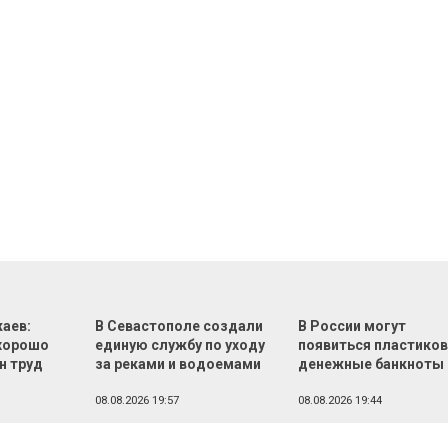
аев:
В Севастополе создали
В России могут
хорошо
единую службу по уходу
появиться пластико
н труд
за реками и водоемами
денежные банкноты
08.08.2026 19:57
08.08.2026 19:44