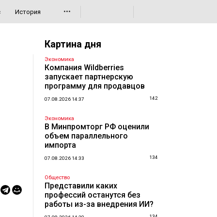
•••
с
История
Картина дня
Экономика
Компания Wildberries
запускает партнерскую
программу для продавцов
142
07.08.2026 14:37
Экономика
В Минпромторг РФ оценили
объем параллельного
импорта
134
07.08.2026 14:33
Общество
Представили каких
профессий останутся без
работы из-за внедрения ИИ?
134