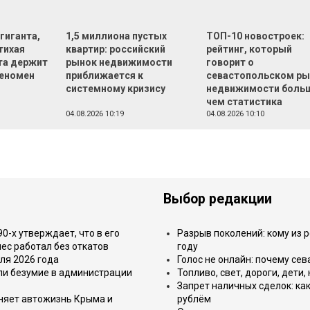
 гиганта,
1,5 миллиона пустых
ТОП-10 новостроек:
тихая
квартир: российский
рейтинг, который
та держит
рынок недвижимости
говорит о
феномен
приближается к
севастопольском ры
системному кризису
недвижимости боль
чем статистика
04.08.2026 10:19
04.08.2026 10:10
Выбор редакции
-х утверждает, что в его
Разрыв поколений: кому из р
ес работал без откатов
году
ля 2026 года
Голос не онлайн: почему се
или безумие в администрации
Топливо, свет, дороги, дети
Запрет наличных сделок: как
еняет автожизнь Крыма и
рублём