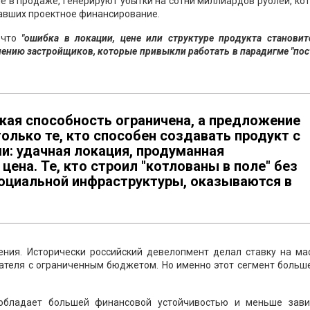
ие в продаже, генерируют убытки на сотни миллиардов рублей, ко
вавших проектное финансирование.
 что
"ошибка в локации, цене или структуре продукта становит
лению застройщиков, которые привыкли работать в парадигме "по
ская способность ограничена, а предложение
лько те, кто способен создавать продукт с
и: удачная локация, продуманная
цена. Те, кто строил "котлованы в поле" без
социальной инфраструктуры, оказываются в
ения. Исторически российский девелопмент делал ставку на ма
пателя с ограниченным бюджетом. Но именно этот сегмент больш
а обладает большей финансовой устойчивостью и меньше зави