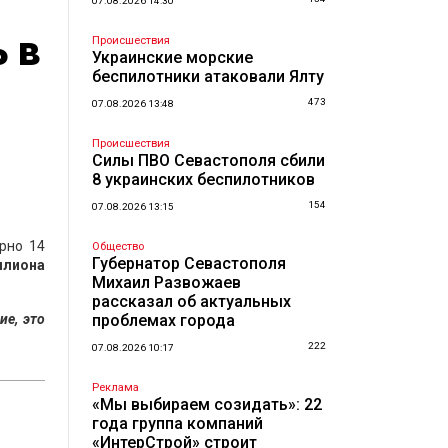
07.08.2026 14:30
 в
Происшествия
Украинские морские
беспилотники атаковали Ялту
473
07.08.2026 13:48
Происшествия
Силы ПВО Севастополя сбили
8 украинских беспилотников
154
07.08.2026 13:15
рно 14
Общество
Губернатор Севастополя
ллиона
Михаил Развожаев
рассказал об актуальных
ие, это
проблемах города
222
07.08.2026 10:17
Реклама
«Мы выбираем созидать»: 22
года группа компаний
«ИнтерСтрой» строит