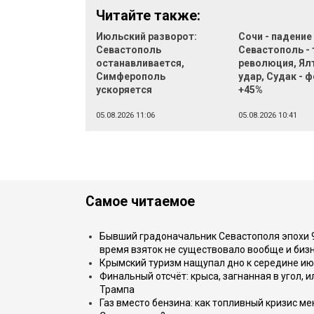
Читайте также:
Июльский разворот:
Сочи - падение
Севастополь
Севастополь - 
останавливается,
революция, Ял
Симферополь
удар, Судак - 
ускоряется
+45%
05.08.2026 11:06
05.08.2026 10:41
Самое читаемое
Бывший градоначальник Севастополя эпохи 90
время взяток не существовало вообще и бизн
Крымский туризм нащупал дно к середине ию
Финальный отсчёт: крыса, загнанная в угол, 
Трампа
Газ вместо бензина: как топливный кризис м