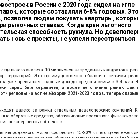
востроек в России с 2020 года сидел на игле
тавок, которые составляли 6-8% годовых. Эт
с, позволяя людям покупать квартиры, котор
при рыночных ставках. Когда кран льготного
тельская способность рухнула. Но девелопер
ать новые проекты, не успели перестроиться
 отдельного анализа. 10 миллионов непроданных квадратов в рег
ор территорий. Это преимущественно области с низкими реа
тра уже превышает годовые доходы средней семьи в 3-4 раза.
В
теки спрос был ограничен, а после её отмены рынок факт
эти регионы на волне эйфории 2021-2023 годов, теперь оказы
ыходят далеко за рамки отдельных девелоперских компаний. 
нные оборотные средства, обслуживание проектного финансирова
ание незавершенных объектов.
ия непроданного жилья составляет 15-20% от его цены ежегодн