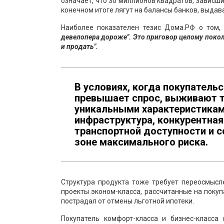
означает, что 30 миллионов квадратов, зависш
конечном итоге лягут на балансы банков, выда
Наиболее показателен тезис Дома.РФ о том,
девелопера дороже". Это приговор целому поко
и продать".
В условиях, когда покупатель
превышает спрос, выживают то
уникальными характеристикам
инфраструктура, конкурентная 
транспортной доступности и 
зоне максимального риска.
Структура продукта тоже требует переосмысл
проекты эконом-класса, рассчитанные на поку
пострадал от отмены льготной ипотеки.
Покупатель комфорт-класса и бизнес-класс