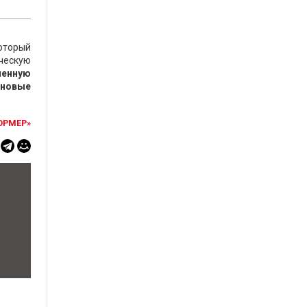
оторый
ческую
ненную
 новые
ОРМЕР»