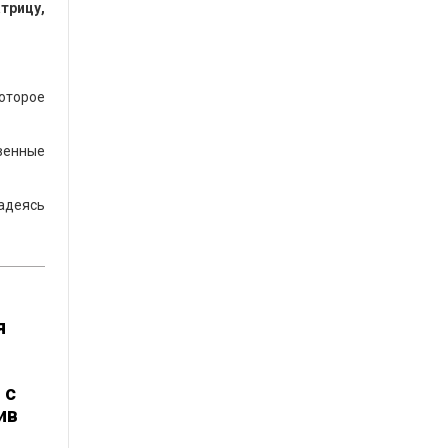
трицу,
оторое
венные
надеясь
я
 с
ив