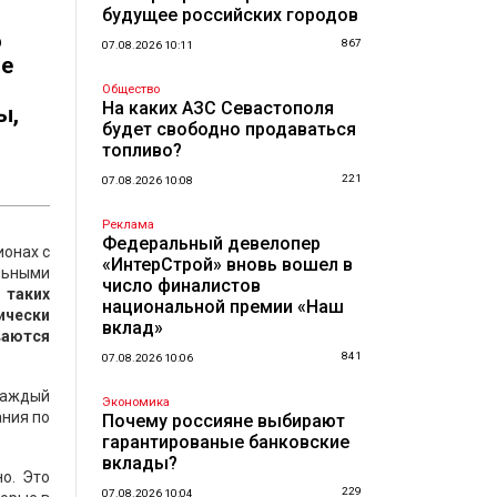
будущее российских городов
о
867
07.08.2026 10:11
ые
Общество
На каких АЗС Севастополя
ы,
будет свободно продаваться
топливо?
221
07.08.2026 10:08
Реклама
Федеральный девелопер
ионах с
«ИнтерСтрой» вновь вошел в
льными
число финалистов
 таких
национальной премии «Наш
ически
вклад»
ваются
841
07.08.2026 10:06
Каждый
Экономика
ния по
Почему россияне выбирают
гарантированые банковские
вклады?
о. Это
229
07.08.2026 10:04