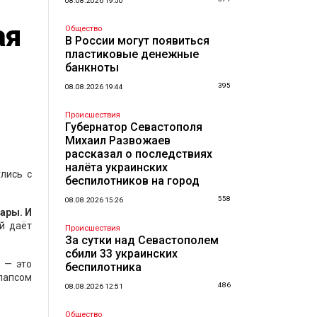
08.08.2026 19:50
ая
Общество
В России могут появиться
пластиковые денежные
банкноты
395
08.08.2026 19:44
Происшествия
Губернатор Севастополя
Михаил Развожаев
рассказал о последствиях
налёта украинских
улись с
беспилотников на город
558
08.08.2026 15:26
ары. И
й даёт
Происшествия
За сутки над Севастополем
сбили 33 украинских
й — это
беспилотника
лапсом
486
08.08.2026 12:51
Общество