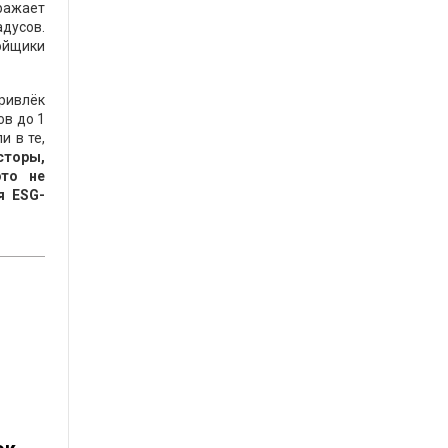
тражает
адусов.
ойщики
привлёк
ов до 1
и в те,
сторы,
это не
я ESG-