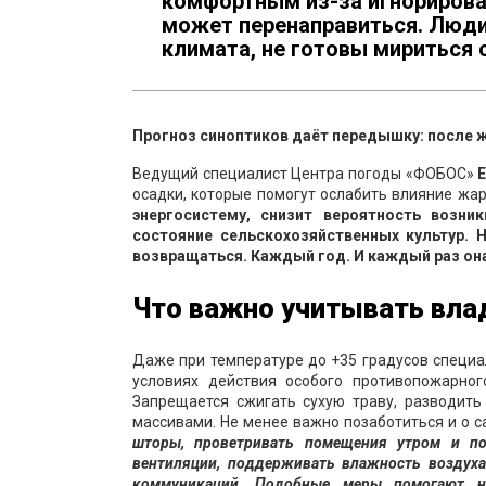
комфортным из-за игнорирова
может перенаправиться. Люди
климата, не готовы мириться 
Прогноз синоптиков даёт передышку: после 
Ведущий специалист Центра погоды «ФОБОС»
осадки, которые помогут ослабить влияние жа
энергосистему, снизит вероятность возн
состояние сельскохозяйственных культур. 
возвращаться. Каждый год. И каждый раз он
Что важно учитывать вла
Даже при температуре до +35 градусов специ
условиях действия особого противопожарног
Запрещается сжигать сухую траву, разводит
массивами. Не менее важно позаботиться и о 
шторы, проветривать помещения утром и по
вентиляции, поддерживать влажность воздуха
коммуникаций. Подобные меры помогают н