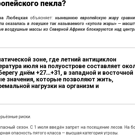
опейского пекла?
на Любецкая
объясняет:
нынешнюю европейскую жару сравни
па оказалась в ловушке так называемого «купола жары» — масш
ные воздушные массы из Северной Африки блокируются над центр
атической зоне, где летний антициклон
ература июля на полуострове составляет око
берегу днём +27...+31, в западной и восточной
ные значения, которые позволяют жить,
ремальной нагрузки на организм и
рьёзные риски.
пасный сезон. С 1 июля введён запрет на посещение лесов. На 
рная опасность пятого класса — высшая категория угрозы.