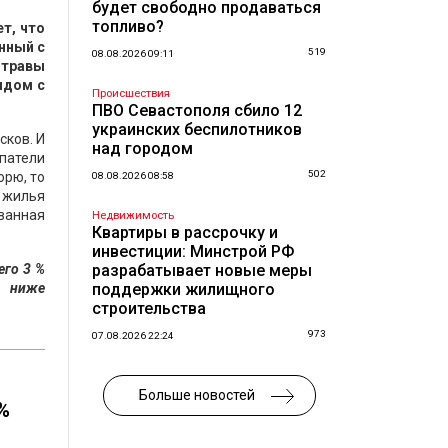
будет свободно продаваться
топливо?
т, что
нный с
519
08.08.2026 09:11
 травы
ядом с
Происшествия
ПВО Севастополя сбило 12
украинских беспилотников
сков. И
над городом
патели
502
орю, то
08.08.2026 08:58
 жилья
ванная
Недвижимость
Квартиры в рассрочку и
инвестиции: Минстрой РФ
его 3 %
разрабатывает новые меры
з ниже
поддержки жилищного
строительства
973
07.08.2026 22:24
Больше новостей
%