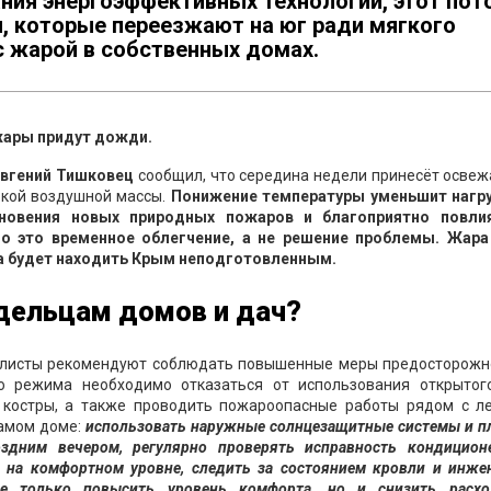
ния энергоэффективных технологий, этот пот
, которые переезжают на юг ради мягкого
с жарой в собственных домах.
жары придут дожди.
Евгений Тишковец
сообщил, что середина недели принесёт осве
ркой воздушной массы.
Понижение температуры уменьшит нагру
икновения новых природных пожаров и благоприятно повли
Но это временное облегчение, а не решение проблемы. Жара
а будет находить Крым неподготовленным.
дельцам домов и дач?
алисты рекомендуют соблюдать повышенные меры предосторожно
о режима необходимо отказаться от использования открытого
ь костры, а также проводить пожароопасные работы рядом с л
самом доме:
использовать наружные солнцезащитные системы и п
здним вечером, регулярно проверять исправность кондицион
 на комфортном уровне, следить за состоянием кровли и инже
е только повысить уровень комфорта, но и снизить расх