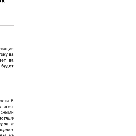
ок
жающие
зку на
яет на
 будет
сти. В
 огня.
есными
лотные
еров и
нерных
оды на