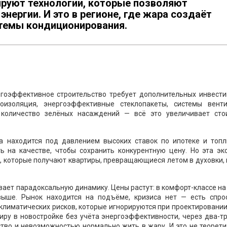
руют технологии, которые позволяют
нергии. И это в регионе, где жара создаёт
стемы кондиционирования.
ргоэффективное строительство требует дополнительных инвести
оизоляция, энергоэффективные стеклопакеты, системы венти
 количество зелёных насаждений — всё это увеличивает сто
а находится под давлением высоких ставок по ипотеке и топл
ь на качестве, чтобы сохранить конкурентную цену. Но эта эк
й, которые получают квартиры, превращающиеся летом в духовки,
ает парадоксальную динамику. Цены растут: в комфорт-классе на 
ыше. Рынок находится на подъёме, кризиса нет — есть спрос
 климатических рисков, которые игнорируются при проектировани
иру в новостройке без учёта энергоэффективности, через два-т
ство и невозможностью нормально жить в жару. И это не теорет