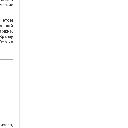
ических
учётом
венной
ариже,
 Крыму
Это не
риалов,