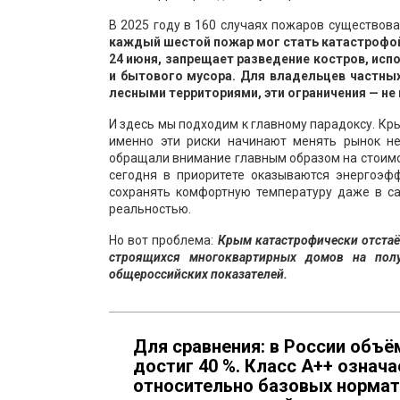
В 2025 году в 160 случаях пожаров существова
каждый шестой пожар мог стать катастрофо
24 июня, запрещает разведение костров, исп
и бытового мусора. Для владельцев частны
лесными территориями, эти ограничения — не
И здесь мы подходим к главному парадоксу. Кр
именно эти риски начинают менять рынок не
обращали внимание главным образом на стоимос
сегодня в приоритете оказываются энергоэф
сохранять комфортную температуру даже в са
реальностью.
Но вот проблема:
Крым катастрофически отстаё
строящихся многоквартирных домов на пол
общероссийских показателей.
Для сравнения: в России объ
достиг 40 %. Класс A++ означ
относительно базовых норматив