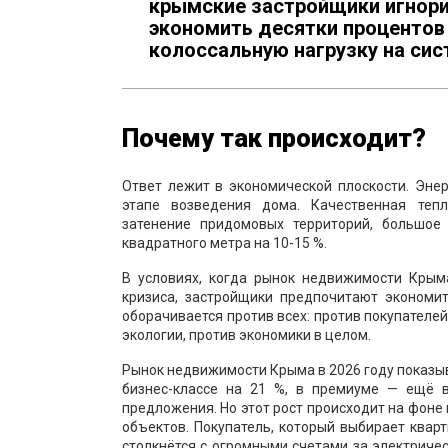
крымские застройщики игнори
экономить десятки процентов э
колоссальную нагрузку на си
Почему так происходит?
Ответ лежит в экономической плоскости. Эне
этапе возведения дома. Качественная тепл
затенение придомовых территорий, большое
квадратного метра на 10-15 %.
В условиях, когда рынок недвижимости Крым
кризиса, застройщики предпочитают экономит
оборачивается против всех: против покупателе
экологии, против экономики в целом.
Рынок недвижимости Крыма в 2026 году показыв
бизнес-классе на 21 %, в премиуме — ещё в
предложения. Но этот рост происходит на фоне
объектов. Покупатель, который выбирает кварт
столкнётся с огромными счетами за электриче