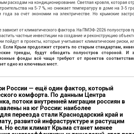
ным расходам на кондиционирование. Светлая кровля, которая о
троительства на 5-7 %, но снижает температуру в доме на 3-5 гр
ри года за счёт экономии на электричестве. Но крымские застр
 зависит от климатического фактора. На ПМЭФ-2026 полуостров 
арастить частные инвестиции на создание и реконструкцию объект
ии пойдут в проекты, которые учитывают климатические риски, ил
н.
Если Крым продолжит строить по старым стандартам, инве
ские тренды, будут обходить полуостров стороной. И 
ионные фонды всё чаще требуют от проектов соответстви
ает одно из ключевых мест.
ри России — ещё один фактор, который
еского комфорта. По данным Центра
ка, потоки внутренней миграции россиян в
равлены на юг России: наиболее
для переезда стали Краснодарский край и
ату, развитой инфраструктуре и растущим
 Но если климат Крыма станет менее