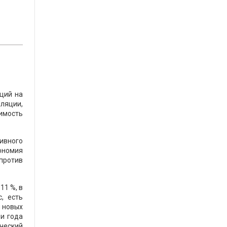
ций на
ляции,
имость
ивного
ономия
 против
11 %, в
, есть
и новых
ри года
ический