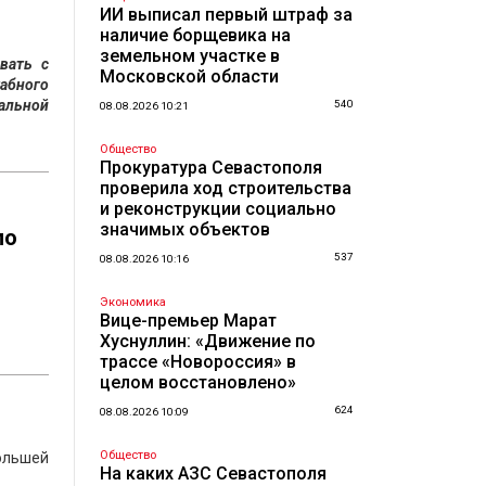
ИИ выписал первый штраф за
наличие борщевика на
земельном участке в
вать с
Московской области
табного
альной
540
08.08.2026 10:21
Общество
Прокуратура Севастополя
проверила ход строительства
и реконструкции социально
значимых объектов
ло
537
08.08.2026 10:16
Экономика
Вице-премьер Марат
Хуснуллин: «Движение по
трассе «Новороссия» в
целом восстановлено»
624
08.08.2026 10:09
Общество
большей
На каких АЗС Севастополя