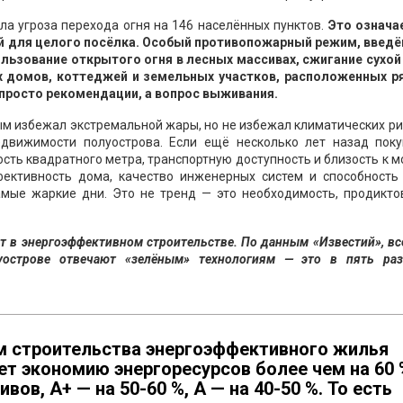
ла угроза перехода огня на 146 населённых пунктов.
Это означае
й для целого посёлка. Особый противопожарный режим, введё
ользование открытого огня в лесных массивах, сжигание сухой
х домов, коттеджей и земельных участков, расположенных р
 просто рекомендации, а вопрос выживания.
ым избежал экстремальной жары, но не избежал климатических ри
движимости полуострова. Если ещё несколько лет назад поку
ть квадратного метра, транспортную доступность и близость к м
фективность дома, качество инженерных систем и способность
мые жаркие дни. Это не тренд — это необходимость, продикто
т в энергоэффективном строительстве. По данным «Известий», вс
уострове отвечают «зелёным» технологиям — это в пять ра
ём строительства энергоэффективного жилья
ает экономию энергоресурсов более чем на 60 
ов, A+ — на 50-60 %, A — на 40-50 %. То есть