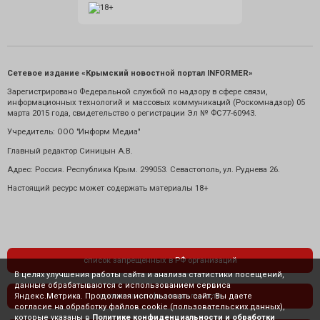
Сетевое издание «Крымский новостной портал INFORMER»
Зарегистрировано Федеральной службой по надзору в сфере связи,
информационных технологий и массовых коммуникаций (Роскомнадзор) 05
марта 2015 года, свидетельство о регистрации Эл № ФС77-60943.
Учредитель: ООО "Информ Медиа"
Главный редактор Синицын А.В.
Адрес: Россия. Республика Крым. 299053. Севастополь, ул. Руднева 26.
Настоящий ресурс может содержать материалы 18+
список запрещенных в РФ организаций
В целях улучшения работы сайта и анализа статистики посещений,
данные обрабатываются с использованием сервиса
Яндекс.Метрика. Продолжая использовать сайт, Вы даете
политика конфиденциальности
согласие на обработку файлов cookie (пользовательских данных),
которые указаны в
Политике конфиденциальности и обработки