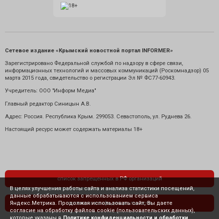
Сетевое издание «Крымский новостной портал INFORMER»
Зарегистрировано Федеральной службой по надзору в сфере связи,
информационных технологий и массовых коммуникаций (Роскомнадзор) 05
марта 2015 года, свидетельство о регистрации Эл № ФС77-60943.
Учредитель: ООО "Информ Медиа"
Главный редактор Синицын А.В.
Адрес: Россия. Республика Крым. 299053. Севастополь, ул. Руднева 26.
Настоящий ресурс может содержать материалы 18+
список запрещенных в РФ организаций
В целях улучшения работы сайта и анализа статистики посещений,
данные обрабатываются с использованием сервиса
Яндекс.Метрика. Продолжая использовать сайт, Вы даете
политика конфиденциальности
согласие на обработку файлов cookie (пользовательских данных),
которые указаны в
Политике конфиденциальности и обработки