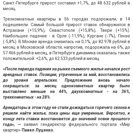
Санкт-Петербурге прирост составил +1,7%, до 48 632 рублей в
месяц.
Трехкомнатные квартиры в 56 городах подорожали, в 14
подешевели. Самый большой прирост ставок обнаружился в
Астрахани (+15,9%), Севастополе (+15,8%), Твери (+15%).
Наибольшее падение - в Орле (-11,9%), Кургане (-7%), Пензе
(-5,8%). В Москве аренда снизилась на 0,1%, до 82 978 рублей в
месяц в Московской области, напротив, подорожала на 6%, до
57 466 рублей в месяц, в Петербурге динамика оказалась также
положительной: +2,6%, до 62 533 рублей в месяц.
«После периода падения на рынке съемного жилья начался рост
арендных ставок. Позиции, утраченные за май, восстановились
до уровня апрельских. Предложение вновь начало
сокращаться: за месяц однокомнатных квартир было
выставлено меньше на 44%, двухкомнатных - на 36%,
трехкомнатных - на 28%.
Арендаторы в этом году не стали дожидаться горячего сезона и
решили найти жилье, пока цены еще умеренные. Вероятно, к
концу лета ставки восстановятся до значений осени прошлого
года», —
заявил гендиректор федерального портала «Мир
квартир»
Павел Луценко.