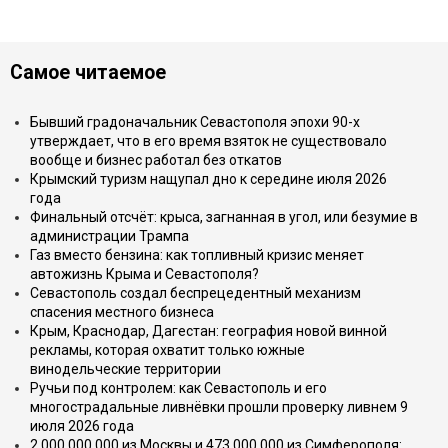
Самое читаемое
Бывший градоначальник Севастополя эпохи 90-х
утверждает, что в его время взяток не существовало
вообще и бизнес работал без откатов
Крымский туризм нащупал дно к середине июля 2026
года
Финальный отсчёт: крыса, загнанная в угол, или безумие в
администрации Трампа
Газ вместо бензина: как топливный кризис меняет
автожизнь Крыма и Севастополя?
Севастополь создал беспрецедентный механизм
спасения местного бизнеса
Крым, Краснодар, Дагестан: география новой винной
рекламы, которая охватит только южные
винодельческие территории
Ручьи под контролем: как Севастополь и его
многострадальные ливнёвки прошли проверку ливнем 9
июля 2026 года
2 000 000 000 из Москвы и 473 000 000 из Симферополя: