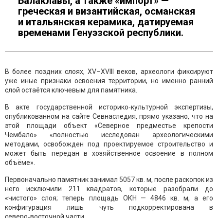
Балаклавы, а также «импорт» —
греческая и византийская, османская
и итальянская керамика, датируемая
временами Генуэзской республики.
В более поздних слоях, XV–XVIII веков, археологи фиксируют
уже иные признаки освоения территории, но именно ранний
слой остаётся ключевым для памятника.
В акте государственной историко‑культурной экспертизы,
опубликованном на сайте Севнаследия, прямо указано, что на
этой площади объект «Северное предместье крепости
Чембало» «полностью исследован археологическими
методами, освобожден под проектируемое строительство и
может быть передан в хозяйственное освоение в полном
объёме».
Первоначально памятник занимал 5057 кв. м, после раскопок из
него исключили 211 квадратов, которые разобрали до
«чистого» слоя; теперь площадь ОКН — 4846 кв. м, а его
конфигурация лишь чуть подкорректирована в
северо‑восточной части.