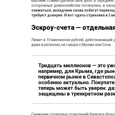
Высокие ставки сделали свое дело. В середине
осторожные домохозяйства потянулись в кассы
снижаться, вкладчики снова побегут перекла
требуют доверия. И вот здесь страховка в 2 
Эскроу-счета — отдельна
Лимит в 10 миллионов рублей, действовавший д
даже в регионах, не говоря о Москве или Сочи.
Тридцать миллионов — это уж
например, для Крыма, где рын
первичном рынке в Севастопол
особенно актуально. Покупате
теперь может быть уверен: да
защищены в трехкратном раз
Снижение страховых отчислений банков в Фонд