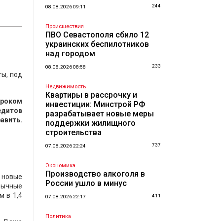
244
08.08.2026 09:11
Происшествия
ПВО Севастополя сбило 12
украинских беспилотников
над городом
233
08.08.2026 08:58
ты, под
Недвижимость
Квартиры в рассрочку и
сроком
инвестиции: Минстрой РФ
едитов
разрабатывает новые меры
авить.
поддержки жилищного
строительства
737
07.08.2026 22:24
Экономика
Производство алкоголя в
 новые
России ушло в минус
бычные
м в 1,4
411
07.08.2026 22:17
Политика