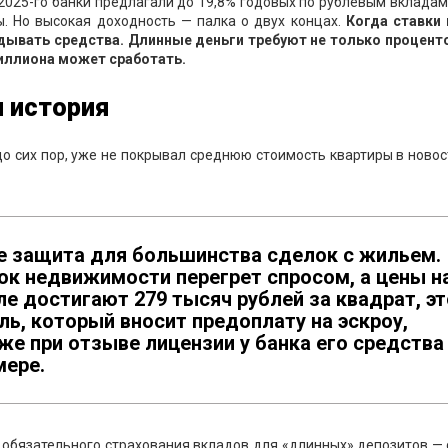
 2025-го банки предлагали до 19,8% годовых по рублевым вклада
. Но высокая доходность — палка о двух концах.
Когда ставки 
дывать средства. Длинные деньги требуют не только проценто
миллиона может сработать.
я история
о сих пор, уже не покрывал среднюю стоимость квартиры в ново
е защита для большинства сделок с жильем.
ок недвижимости перегрет спросом, а цены н
е достигают 279 тысяч рублей за квадрат, эт
ль, который вносит предоплату на эскроу,
же при отзыве лицензии у банка его средства
мере.
 обязательного страхования вкладов для «длинных» депозитов —