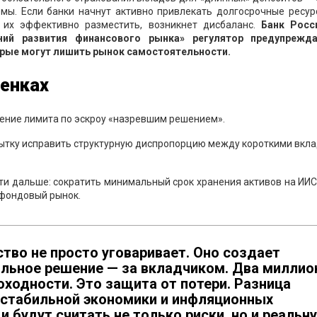
емы. Если банки начнут активно привлекать долгосрочные ресу
их эффективно разместить, возникнет дисбаланс.
Банк Росс
ний развития финансового рынка» регулятор предупрежд
рые могут лишить рынок самостоятельности.
ценках
ение лимита по эскроу «назревшим решением».
ытку исправить структурную диспропорцию между короткими вкл
и дальше: сократить минимальный срок хранения активов на ИИС
 фондовый рынок.
ство не просто уговаривает. Оно создает
льное решение — за вкладчиком. Два миллио
оходности. Это защита от потери. Разница
нестабильной экономики и инфляционных
и будут считать не только риски, но и реальн