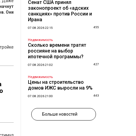
м. Даже
Сенат США принял
начнут
законопроект об «адских
в. Они
санкциях» против России и
Ирана
455
07.08.2026 22:15
Недвижимость
Сколько времени тратят
стройке
россияне на выбор
ипотечной программы?
427
07.08.2026 21:02
Недвижимость
Цены на строительство
а
домов ИЖС выросли на 9%
о
443
07.08.2026 21:00
Больше новостей
 стимул