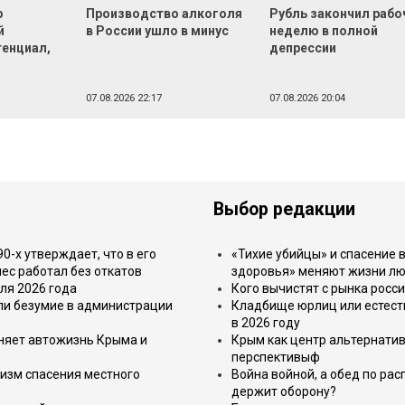
р
Производство алкоголя
Рубль закончил раб
й
в России ушло в минус
неделю в полной
тенциал,
депрессии
07.08.2026 22:17
07.08.2026 20:04
Выбор редакции
-х утверждает, что в его
«Тихие убийцы» и спасение в
ес работал без откатов
здоровья» меняют жизни л
ля 2026 года
Кого вычистят с рынка росс
или безумие в администрации
Кладбище юрлиц или естест
в 2026 году
еняет автожизнь Крыма и
Крым как центр альтернатив
перспективыф
изм спасения местного
Война войной, а обед по ра
держит оборону?