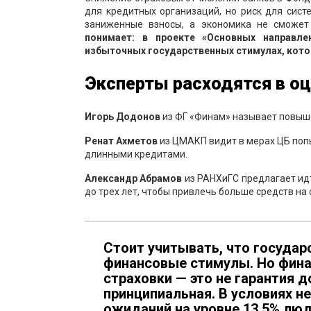
для кредитных организаций, но риск для сист
заниженные взносы, а экономика не сможет 
понимает: в проекте «Основных направле
избыточных государственных стимулах, кото
Эксперты расходятся в о
Игорь Додонов
из ФГ «Финам» называет повыш
Ренат Ахметов
из ЦМАКП видит в мерах ЦБ поп
длинными кредитами.
Александр Абрамов
из РАНХиГС предлагает идт
до трех лет, чтобы привлечь больше средств на
Стоит учитывать, что государ
финансовые стимулы. Но фина
страховки — это не гарантия д
принципиальная. В условиях 
ожиданий на уровне 13,5% люд