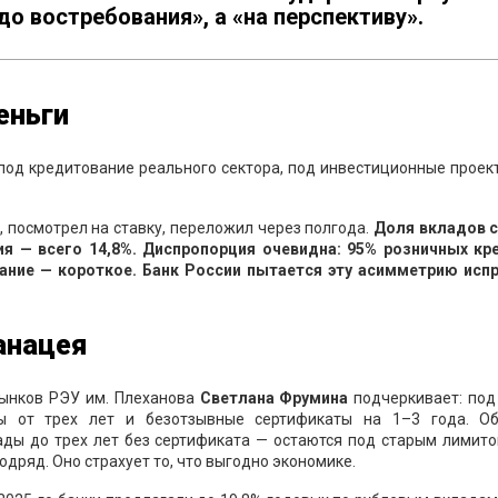
до востребования», а «на перспективу».
еньги
 под кредитование реального сектора, под инвестиционные проек
, посмотрел на ставку, переложил через полгода.
Доля вкладов 
ия — всего 14,8%. Диспропорция очевидна: 95% розничных кр
ание — короткое. Банк России пытается эту асимметрию испр
анацея
ынков РЭУ им. Плеханова
Светлана Фрумина
подчеркивает: под
ы от трех лет и безотзывные сертификаты на 1–3 года. О
ады до трех лет без сертификата — остаются под старым лимито
подряд. Оно страхует то, что выгодно экономике.