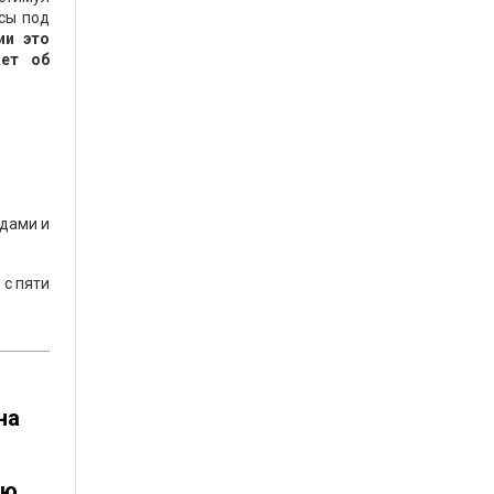
рсы под
ии это
ает об
адами и
 с пяти
на
ую