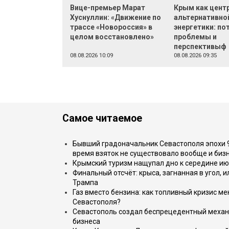
Вице-премьер Марат
Крым как цент
Хуснуллин: «Движение по
альтернативно
трассе «Новороссия» в
энергетики: по
целом восстановлено»
проблемы и
перспективыф
08.08.2026 10:09
08.08.2026 09:35
Самое читаемое
Бывший градоначальник Севастополя эпохи 90
время взяток не существовало вообще и бизн
Крымский туризм нащупал дно к середине ию
Финальный отсчёт: крыса, загнанная в угол, 
Трампа
Газ вместо бензина: как топливный кризис м
Севастополя?
Севастополь создал беспрецедентный механ
бизнеса