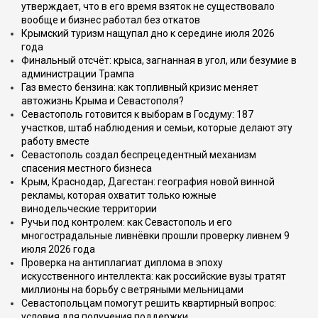
утверждает, что в его время взяток не существовало
вообще и бизнес работал без откатов
Крымский туризм нащупал дно к середине июля 2026
года
Финальный отсчёт: крыса, загнанная в угол, или безумие в
администрации Трампа
Газ вместо бензина: как топливный кризис меняет
автожизнь Крыма и Севастополя?
Севастополь готовится к выборам в Госдуму: 187
участков, штаб наблюдения и семьи, которые делают эту
работу вместе
Севастополь создал беспрецедентный механизм
спасения местного бизнеса
Крым, Краснодар, Дагестан: география новой винной
рекламы, которая охватит только южные
винодельческие территории
Ручьи под контролем: как Севастополь и его
многострадальные ливнёвки прошли проверку ливнем 9
июля 2026 года
Проверка на антиплагиат диплома в эпоху
искусственного интеллекта: как российские вузы тратят
миллионы на борьбу с ветряными мельницами
Севастопольцам помогут решить квартирный вопрос:
условия для получения поддержки