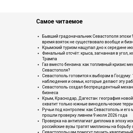
Самое читаемое
Бывший градоначальник Севастополя эпохи 90
время взяток не существовало вообще и бизн
Крымский туризм нащупал дно к середине ию
Финальный отсчёт: крыса, загнанная в угол, 
Трампа
Газ вместо бензина: как топливный кризис м
Севастополя?
Севастополь готовится к выборам в Госдуму: 
наблюдения и семьи, которые делают эту раб
Севастополь создал беспрецедентный механ
бизнеса
Крым, Краснодар, Дагестан: география новой
охватит только южные винодельческие терр
Ручьи под контролем: как Севастополь и его
прошли проверку ливнем 9 июля 2026 года
Проверка на антиплагиат диплома в эпоху иск
российские вузы тратят миллионы на борьбу
Севастопольцам помогут решить квартирный 