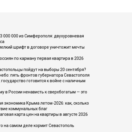
73 000 000 из Симферополя: двухуровневая
са
 мелкий шрифт в договоре уничтожит мечты
оссиян по карману первая квартира в 2026
вастопольцы пойдут на выборы 20 сентября?
, небо: пять фронтов губернатора Севастополя
 государство готовится к войне с наличным
ему в России ненависть к сверхбогатым — это
 экономика Крыма летом-2026: как, сколько
твие коммунальных благ
говая карта цен на квартиры в августе 2026
то на самом деле кормит Севастополь