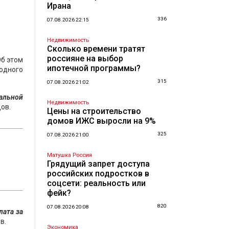
Ирана
336
07.08.2026 22:15
Недвижимость
Сколько времени тратят
россияне на выбор
Об этом
ипотечной программы?
одного
315
07.08.2026 21:02
мальной
Недвижимость
ов.
Цены на строительство
домов ИЖС выросли на 9%
325
07.08.2026 21:00
Матушка Россия
Грядущий запрет доступа
российских подростков в
соцсети: реальность или
фейк?
820
07.08.2026 20:08
лата за
в.
Экономика