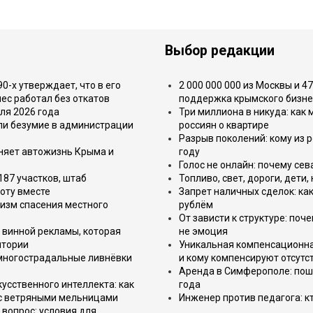
Выбор редакции
-х утверждает, что в его
2 000 000 000 из Москвы и 4
ес работал без откатов
поддержка крымского бизне
ля 2026 года
Три миллиона в никуда: как
или безумие в администрации
россиян о квартире
Разрыв поколений: кому из р
еняет автожизнь Крыма и
году
Голос не онлайн: почему се
187 участков, штаб
Топливо, свет, дороги, дети
оту вместе
Запрет наличных сделок: как
изм спасения местного
рублём
От зависти к структуре: поч
 винной рекламы, которая
не эмоция
итории
Уникальная компенсационная
 многострадальные ливнёвки
и кому компенсируют отсутс
Аренда в Симферополе: поша
усственного интеллекта: как
года
 с ветряными мельницами
Инженер против педагога: к
вопрос: условия для