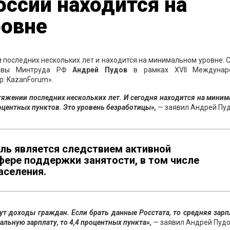
оссии находится на
овне
 последних нескольких лет и находится на минимальном уровне. 
главы Минтруда РФ
Андрей Пудов
в рамках XVII Междунар
р: KazanForum».
отяжении последних нескольких лет. И сегодня находится на мини
роцентных пунктов. Это уровень безработицы»,
— заявил Андрей Пуд
ель является следствием активной
фере поддержки занятости, в том числе
аселения.
ут доходы граждан. Если брать данные Росстата, то средняя зарп
еальную зарплату, то 4,4 процентных пункта»,
— заявил Андрей Пудо