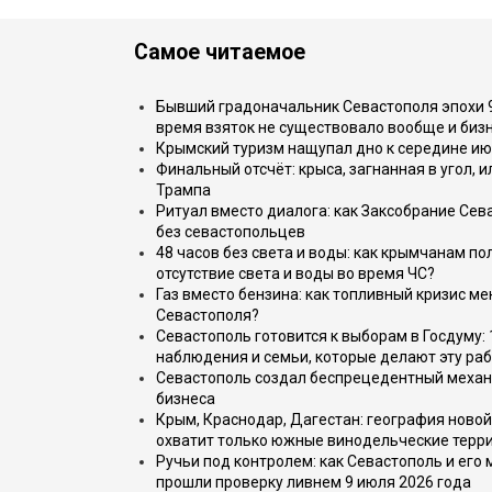
Самое читаемое
Бывший градоначальник Севастополя эпохи 90
время взяток не существовало вообще и бизн
Крымский туризм нащупал дно к середине ию
Финальный отсчёт: крыса, загнанная в угол, 
Трампа
Ритуал вместо диалога: как Заксобрание Сев
без севастопольцев
48 часов без света и воды: как крымчанам по
отсутствие света и воды во время ЧС?
Газ вместо бензина: как топливный кризис м
Севастополя?
Севастополь готовится к выборам в Госдуму: 
наблюдения и семьи, которые делают эту раб
Севастополь создал беспрецедентный механ
бизнеса
Крым, Краснодар, Дагестан: география новой
охватит только южные винодельческие терр
Ручьи под контролем: как Севастополь и его
прошли проверку ливнем 9 июля 2026 года