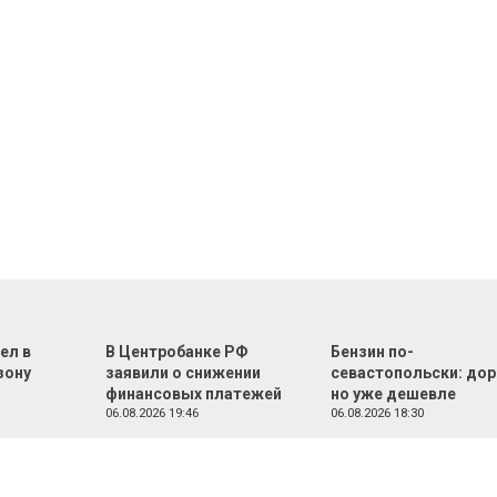
ел в
В Центробанке РФ
Бензин по-
зону
заявили о снижении
севастопольски: дор
финансовых платежей
но уже дешевле
06.08.2026 19:46
06.08.2026 18:30