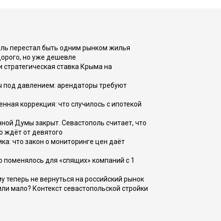
оль перестал быть одним рынком жилья
дорого, но уже дешевле
и стратегическая ставка Крыма на
ы под давлением: арендаторы требуют
енная коррекция: что случилось с ипотекой
ной Думы закрыт. Севастополь считает, что
о ждёт от девятого
ка: что закон о мониторинге цен даёт
о поменялось для «спящих» компаний с 1
ому теперь не вернуться на российский рынок
или мало? Контекст севастопольской стройки