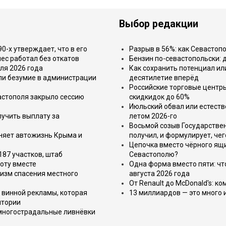
Выбор редакции
-х утверждает, что в его
Разрыв в 56%: как Севастоп
ес работал без откатов
Бензин по-севастопольски: 
ля 2026 года
Как сохранить потенциал ил
или безумие в администрации
десятилетие вперёд
Российские торговые центр
астополя закрыло сессию
скидкидок до 60%
Июльский обвал или естеств
лучить выплату за
летом 2026-го
Восьмой созыв Государствен
еняет автожизнь Крыма и
получил, и формулирует, чег
Цепочка вместо чёрного ящи
187 участков, штаб
Севастополю?
оту вместе
Одна форма вместо пяти: чт
изм спасения местного
августа 2026 года
От Renault до McDonald's: к
 винной рекламы, которая
13 миллиардов — это много 
итории
 многострадальные ливнёвки