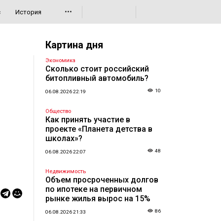
•••
с
История
Картина дня
Экономика
Сколько стоит российский
битопливный автомобиль?
10
06.08.2026 22:19
Общество
Как принять участие в
проекте «Планета детства в
школах»?
48
06.08.2026 22:07
Недвижимость
Объем просроченных долгов
по ипотеке на первичном
рынке жилья вырос на 15%
86
06.08.2026 21:33