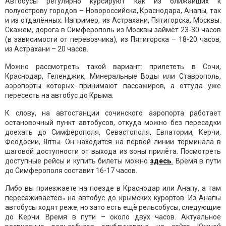
Автобусы регулярно курсируют как из ближайших к
полуострову городов – Новороссийска, Краснодара, Анапы, так
и из отдалённых. Например, из Астрахани, Пятигорска, Москвы.
Скажем, дорога в Симферополь из Москвы займёт 23-30 часов
(в зависимости от перевозчика), из Пятигорска – 18-20 часов,
из Астрахани – 20 часов.
Можно рассмотреть такой вариант: прилететь в Сочи,
Краснодар, Геленджик, Минеральные Воды или Ставрополь,
аэропорты которых принимают пассажиров, а оттуда уже
пересесть на автобус до Крыма.
К слову, на автостанции сочинского аэропорта работает
остановочный пункт автобусов, откуда можно без пересадки
доехать до Симферополя, Севастополя, Евпатории, Керчи,
Феодосии, Ялты. Он находится на первой линии терминала в
шаговой доступности от выхода из зоны прилёта. Посмотреть
доступные рейсы и купить билеты можно
здесь
.
Время в пути
до Симферополя составит 16-17 часов.
Либо вы приезжаете на поезде в Краснодар или Анапу, а там
пересаживаетесь на автобус до крымских курортов. Из Анапы
автобусы ходят реже, но зато есть ещё рельсобусы, следующие
до Керчи. Время в пути – около двух часов. Актуальное