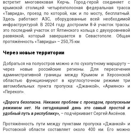
встретит многовековая Керчь. Город-герой соединяет с
крымской столицей четырёхполосная федеральная трасса
«Таврида», проезд по которой, как и по мосту, бесплатный.
Здесь работают АЗС, оборудованные всей необходимой
инфраструктурой. В 2024 году достроили 8-й участок трассы:
это последний участок от Ялтинского кольца с двухуровневой
развязкой, который завершается в Севастополе. Общая
протяжённость «Тавриды» – 250,75 км.
Через новые территории
Добраться на полуостров можно и по сухопутному маршруту –
через новые российские регионы. Для пересечения
административной границы между Крымом и Херсонской
областью функционируют в круглосуточном режиме три
автомобильных пункта пропуска: «Джанкой», «Армянск» и
«Перекоп».
«Дорога безопасна. Никаких проблем с проездом, пропускным
режимом нет. На сегодняшний день это самый простой и
удобный путь в республику»,
– подчёркивает Сергей Аксёнов.
Протяжённость пути между пунктами пропуска «Джанкой» и
Ростовской области составляет около 400 км. Его можно