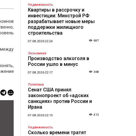
Недвижимость
Квартиры в рассрочку и
инвестиции: Минстрой РФ
разрабатывает новые меры
коинов
поддержки жилищного
венно,
строительства
уровень
697
07.08.2026 22:24
 между
Экономика
Производство алкоголя в
России ушло в минус
понять,
ложения
368
07.08.2026 22:17
Политика
Сенат США принял
законопроект об «адских
санкциях» против России и
Ирана
415
07.08.2026 22:15
Недвижимость
Сколько времени тратят