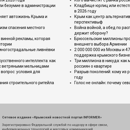
ля 2026 года
Кого вычистят с рынка росс
или безумие в администрации
Кладбище юрлиц или естест
в 2026 году
еняет автожизнь Крыма и
Крым как центр альтернатив
перспективыф
изм спасения местного
Война войной, а обед по ра
держит оборону?
 винной рекламы, которая
Брюссельские миллионы про
итории
внешнего выбора Армении
 многострадальные ливнёвки
2 000 000 000 из Москвы и 4
поддержка крымского бизне
усственного интеллекта: как
Три миллиона в никуда: как
 с ветряными мельницами
россиян о квартире
вопрос: условия для
Разрыв поколений: кому из р
году
ния строительного ритейла
Голос не онлайн: почему се
Сетевое издание «Крымский новостной портал INFORMER»
Зарегистрировано Федеральной службой по надзору в сфере связи,
информационных технологий и массовых коммуникаций