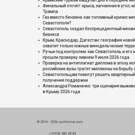
Крымский туризм нащупал дно к середине ию
Финальный отсчёт: крыса, загнанная в угол, 
Трампа
Газ вместо бензина: как топливный кризис м
Севастополя?
Севастополь создал беспрецедентный механ
бизнеса
Крым, Краснодар, Дагестан: география новой
охватит только южные винодельческие терр
Ручьи под контролем: как Севастополь и его
прошли проверку ливнем 9 июля 2026 года
Проверка на антиплагиат диплома в эпоху иск
российские вузы тратят миллионы на борьбу
Севастопольцам помогут решить квартирный 
получения поддержки
Александра Романенко: три сценария выжива
в Крыму 2026 года
© 2014 - 2026 ruinformer.com
+7(978) 082 28 83