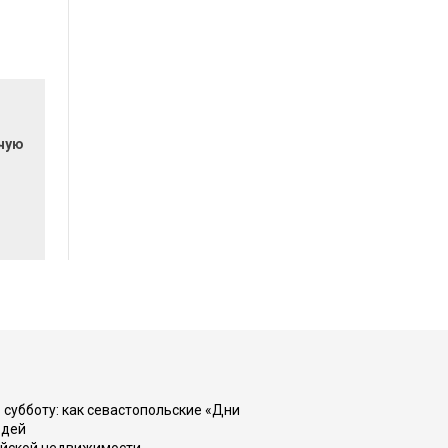
очую
 субботу: как севастопольские «Дни
юдей