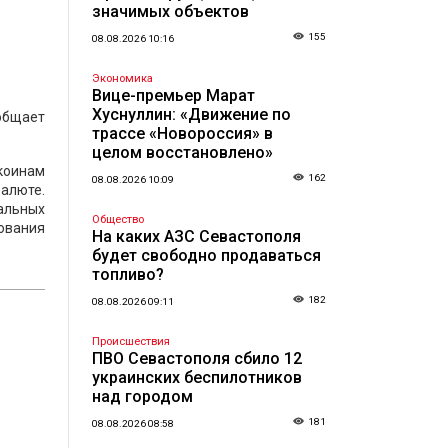
значимых объектов
155
08.08.2026 10:16
Экономика
Вице-премьер Марат
Хуснуллин: «Движение по
общает
трассе «Новороссия» в
целом восстановлено»
коинам
162
08.08.2026 10:09
валюте.
альных
Общество
ования
На каких АЗС Севастополя
будет свободно продаваться
топливо?
182
08.08.2026 09:11
Происшествия
ПВО Севастополя сбило 12
украинских беспилотников
над городом
181
08.08.2026 08:58