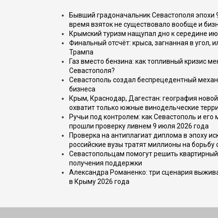
Бывший градоначальник Севастополя эпохи 90
время взяток не существовало вообще и бизн
Крымский туризм нащупал дно к середине ию
Финальный отсчёт: крыса, загнанная в угол, 
Трампа
Газ вместо бензина: как топливный кризис м
Севастополя?
Севастополь создал беспрецедентный механ
бизнеса
Крым, Краснодар, Дагестан: география новой
охватит только южные винодельческие терр
Ручьи под контролем: как Севастополь и его
прошли проверку ливнем 9 июля 2026 года
Проверка на антиплагиат диплома в эпоху иск
российские вузы тратят миллионы на борьбу
Севастопольцам помогут решить квартирный 
получения поддержки
Александра Романенко: три сценария выжива
в Крыму 2026 года