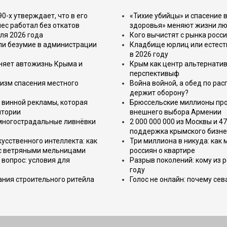
-х утверждает, что в его
«Тихие убийцы» и спасение в
ес работал без откатов
здоровья» меняют жизни л
ля 2026 года
Кого вычистят с рынка росс
или безумие в администрации
Кладбище юрлиц или естест
в 2026 году
еняет автожизнь Крыма и
Крым как центр альтернатив
перспективыф
изм спасения местного
Война войной, а обед по ра
держит оборону?
 винной рекламы, которая
Брюссельские миллионы про
итории
внешнего выбора Армении
 многострадальные ливнёвки
2 000 000 000 из Москвы и 4
поддержка крымского бизне
усственного интеллекта: как
Три миллиона в никуда: как
 с ветряными мельницами
россиян о квартире
вопрос: условия для
Разрыв поколений: кому из р
году
ния строительного ритейла
Голос не онлайн: почему се