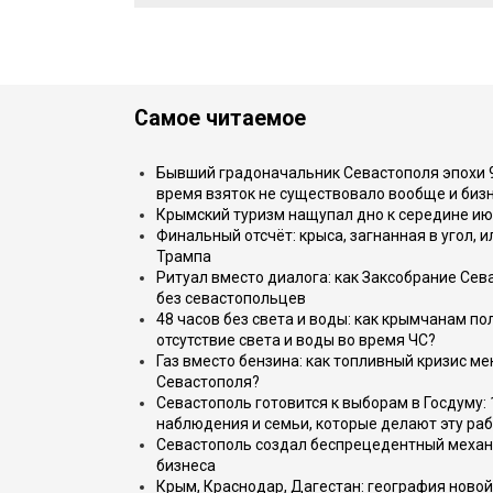
Самое читаемое
Бывший градоначальник Севастополя эпохи 90
время взяток не существовало вообще и бизн
Крымский туризм нащупал дно к середине ию
Финальный отсчёт: крыса, загнанная в угол, 
Трампа
Ритуал вместо диалога: как Заксобрание Сев
без севастопольцев
48 часов без света и воды: как крымчанам по
отсутствие света и воды во время ЧС?
Газ вместо бензина: как топливный кризис м
Севастополя?
Севастополь готовится к выборам в Госдуму: 
наблюдения и семьи, которые делают эту раб
Севастополь создал беспрецедентный механ
бизнеса
Крым, Краснодар, Дагестан: география новой