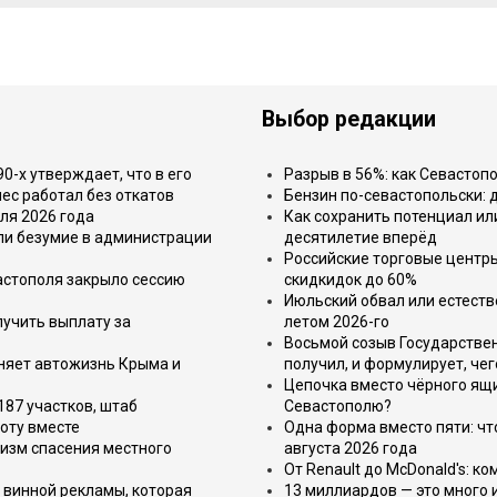
Выбор редакции
-х утверждает, что в его
Разрыв в 56%: как Севастоп
ес работал без откатов
Бензин по-севастопольски: 
ля 2026 года
Как сохранить потенциал ил
или безумие в администрации
десятилетие вперёд
Российские торговые центр
астополя закрыло сессию
скидкидок до 60%
Июльский обвал или естеств
лучить выплату за
летом 2026-го
Восьмой созыв Государствен
еняет автожизнь Крыма и
получил, и формулирует, чег
Цепочка вместо чёрного ящи
187 участков, штаб
Севастополю?
оту вместе
Одна форма вместо пяти: чт
изм спасения местного
августа 2026 года
От Renault до McDonald's: к
 винной рекламы, которая
13 миллиардов — это много 