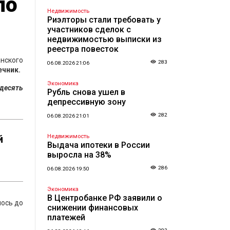
ло
Недвижимость
Риэлторы стали требовать у
участников сделок с
недвижимостью выписки из
реестра повесток
анского
283
06.08.2026 21:06
ечник.
Экономика
 десять
Рубль снова ушел в
депрессивную зону
282
06.08.2026 21:01
й
Недвижимость
Выдача ипотеки в России
выросла на 38%
286
06.08.2026 19:50
Экономика
В Центробанке РФ заявили о
лось до
снижении финансовых
платежей