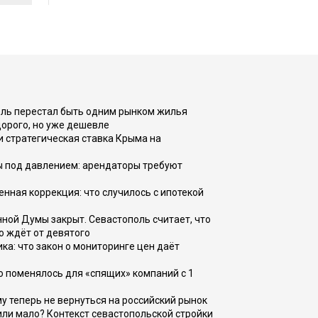
оль перестал быть одним рынком жилья
дорого, но уже дешевле
и стратегическая ставка Крыма на
ы под давлением: арендаторы требуют
енная коррекция: что случилось с ипотекой
ной Думы закрыт. Севастополь считает, что
о ждёт от девятого
ка: что закон о мониторинге цен даёт
о поменялось для «спящих» компаний с 1
ому теперь не вернуться на российский рынок
или мало? Контекст севастопольской стройки