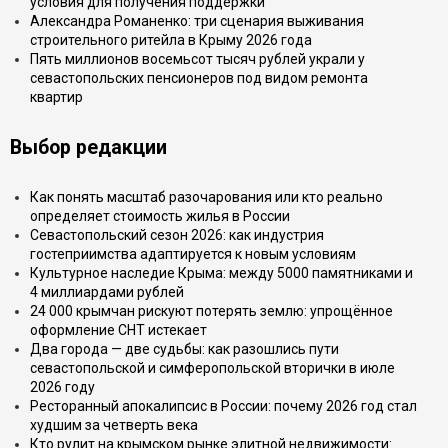
условия для получения поддержки
Александра Романенко: три сценария выживания
строительного ритейла в Крыму 2026 года
Пять миллионов восемьсот тысяч рублей украли у
севастопольских пенсионеров под видом ремонта
квартир
Выбор редакции
Как понять масштаб разочарования или кто реально
определяет стоимость жилья в России
Севастопольский сезон 2026: как индустрия
гостеприимства адаптируется к новым условиям
Культурное наследие Крыма: между 5000 памятниками и
4 миллиардами рублей
24 000 крымчан рискуют потерять землю: упрощённое
оформление СНТ истекает
Два города — две судьбы: как разошлись пути
севастопольской и симферопольской вторички в июле
2026 году
Ресторанный апокалипсис в России: почему 2026 год стал
худшим за четверть века
Кто рулит на крымском рынке элитной недвижимости: