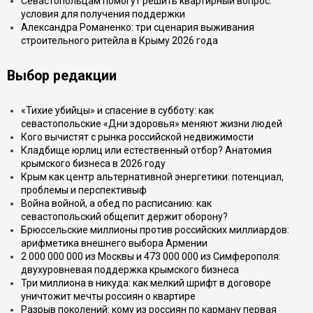
Севастопольцам помогут решить квартирный вопрос:
условия для получения поддержки
Александра Романенко: три сценария выживания
строительного ритейла в Крыму 2026 года
Выбор редакции
«Тихие убийцы» и спасение в субботу: как
севастопольские «Дни здоровья» меняют жизни людей
Кого вычистят с рынка российской недвижимости
Кладбище юрлиц или естественный отбор? Анатомия
крымского бизнеса в 2026 году
Крым как центр альтернативной энергетики: потенциал,
проблемы и перспективыф
Война войной, а обед по расписанию: как
севастопольский общепит держит оборону?
Брюссельские миллионы против российских миллиардов:
арифметика внешнего выбора Армении
2 000 000 000 из Москвы и 473 000 000 из Симферополя:
двухуровневая поддержка крымского бизнеса
Три миллиона в никуда: как мелкий шрифт в договоре
уничтожит мечты россиян о квартире
Разрыв поколений: кому из россиян по карману первая