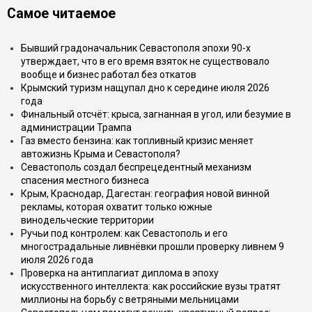
Самое читаемое
Бывший градоначальник Севастополя эпохи 90-х
утверждает, что в его время взяток не существовало
вообще и бизнес работал без откатов
Крымский туризм нащупал дно к середине июля 2026
года
Финальный отсчёт: крыса, загнанная в угол, или безумие в
администрации Трампа
Газ вместо бензина: как топливный кризис меняет
автожизнь Крыма и Севастополя?
Севастополь создал беспрецедентный механизм
спасения местного бизнеса
Крым, Краснодар, Дагестан: география новой винной
рекламы, которая охватит только южные
винодельческие территории
Ручьи под контролем: как Севастополь и его
многострадальные ливнёвки прошли проверку ливнем 9
июля 2026 года
Проверка на антиплагиат диплома в эпоху
искусственного интеллекта: как российские вузы тратят
миллионы на борьбу с ветряными мельницами