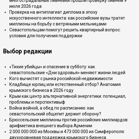
многострадальные ливнёвки прошли проверку ливнем 9
июля 2026 года
Проверка на антиплагиат диплома в эпоху
искусственного интеллекта: как российские вузы тратят
миллионы на борьбу с ветряными мельницами
Севастопольцам помогут решить квартирный вопрос:
условия для получения поддержки
Выбор редакции
«Тихие убийцы» и спасение в субботу: как
севастопольские «Дни здоровья» меняют жизни людей
Кого вычистят с рынка российской недвижимости
Кладбище юрлиц или естественный отбор? Анатомия
крымского бизнеса в 2026 году
Крым как центр альтернативной энергетики: потенциал,
проблемы и перспективыф
Война войной, а обед по расписанию: как
севастопольский общепит держит оборону?
Брюссельские миллионы против российских миллиардов:
арифметика внешнего выбора Армении
2 000 000 000 из Москвы и 473 000 000 из Симферополя:
двухуровневая поддержка крымского бизнеса