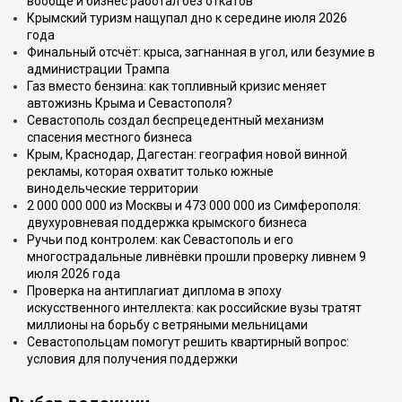
вообще и бизнес работал без откатов
Крымский туризм нащупал дно к середине июля 2026
года
Финальный отсчёт: крыса, загнанная в угол, или безумие в
администрации Трампа
Газ вместо бензина: как топливный кризис меняет
автожизнь Крыма и Севастополя?
Севастополь создал беспрецедентный механизм
спасения местного бизнеса
Крым, Краснодар, Дагестан: география новой винной
рекламы, которая охватит только южные
винодельческие территории
2 000 000 000 из Москвы и 473 000 000 из Симферополя:
двухуровневая поддержка крымского бизнеса
Ручьи под контролем: как Севастополь и его
многострадальные ливнёвки прошли проверку ливнем 9
июля 2026 года
Проверка на антиплагиат диплома в эпоху
искусственного интеллекта: как российские вузы тратят
миллионы на борьбу с ветряными мельницами
Севастопольцам помогут решить квартирный вопрос:
условия для получения поддержки