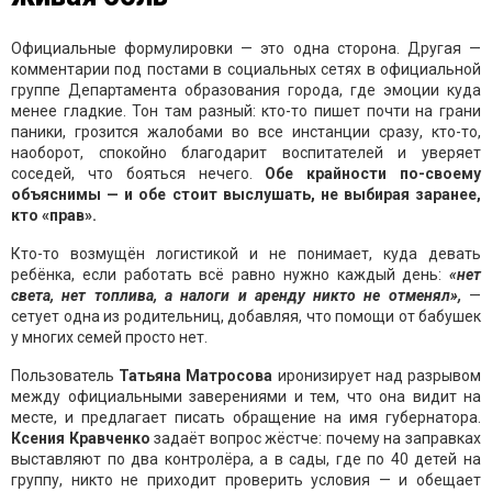
Официальные формулировки — это одна сторона. Другая —
комментарии под постами в социальных сетях в официальной
группе Департамента образования города, где эмоции куда
менее гладкие. Тон там разный: кто-то пишет почти на грани
паники, грозится жалобами во все инстанции сразу, кто-то,
наоборот, спокойно благодарит воспитателей и уверяет
соседей, что бояться нечего.
Обе крайности по-своему
объяснимы — и обе стоит выслушать, не выбирая заранее,
кто «прав».
Кто-то возмущён логистикой и не понимает, куда девать
ребёнка, если работать всё равно нужно каждый день:
«нет
света, нет топлива, а налоги и аренду никто не отменял»,
—
сетует одна из родительниц, добавляя, что помощи от бабушек
у многих семей просто нет.
Пользователь
Татьяна Матросова
иронизирует над разрывом
между официальными заверениями и тем, что она видит на
месте, и предлагает писать обращение на имя губернатора.
Ксения Кравченко
задаёт вопрос жёстче: почему на заправках
выставляют по два контролёра, а в сады, где по 40 детей на
группу, никто не приходит проверить условия — и обещает