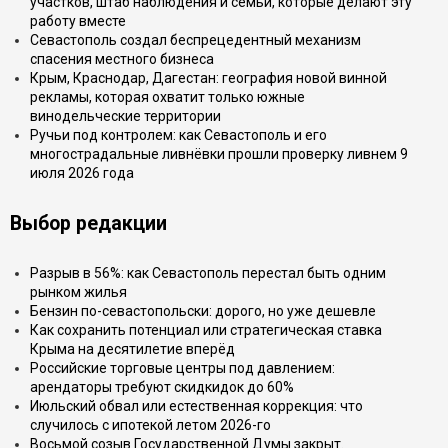
участков, штаб наблюдения и семьи, которые делают эту
работу вместе
Севастополь создал беспрецедентный механизм
спасения местного бизнеса
Крым, Краснодар, Дагестан: география новой винной
рекламы, которая охватит только южные
винодельческие территории
Ручьи под контролем: как Севастополь и его
многострадальные ливнёвки прошли проверку ливнем 9
июля 2026 года
Выбор редакции
Разрыв в 56%: как Севастополь перестал быть одним
рынком жилья
Бензин по-севастопольски: дорого, но уже дешевле
Как сохранить потенциал или стратегическая ставка
Крыма на десятилетие вперёд
Российские торговые центры под давлением:
арендаторы требуют скидкидок до 60%
Июльский обвал или естественная коррекция: что
случилось с ипотекой летом 2026-го
Восьмой созыв Государственной Думы закрыт.