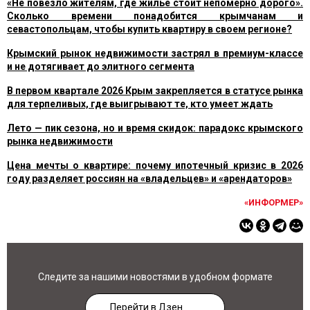
«Не повезло жителям, где жилье стоит непомерно дорого».
Сколько времени понадобится крымчанам и
севастопольцам, чтобы купить квартиру в своем регионе?
Крымский рынок недвижимости застрял в премиум-классе
и не дотягивает до элитного сегмента
В первом квартале 2026 Крым закрепляется в статусе рынка
для терпеливых, где выигрывают те, кто умеет ждать
Лето — пик сезона, но и время скидок: парадокс крымского
рынка недвижимости
Цена мечты о квартире: почему ипотечный кризис в 2026
году разделяет россиян на «владельцев» и «арендаторов»
«ИНФОРМЕР»
Следите за нашими новостями в удобном формате
Перейти в Дзен