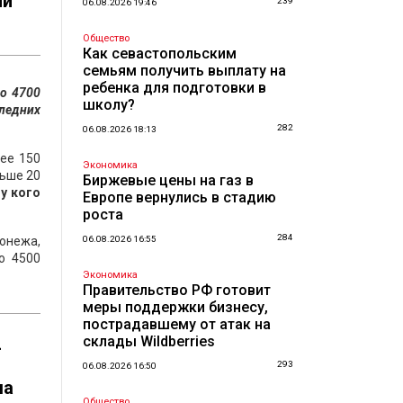
ли
239
06.08.2026 19:46
Общество
Как севастопольским
семьям получить выплату на
ребенка для подготовки в
о 4700
школу?
следних
282
06.08.2026 18:13
лее 150
Экономика
льше 20
Биржевые цены на газ в
у кого
Европе вернулись в стадию
роста
284
ронежа,
06.08.2026 16:55
о 4500
Экономика
Правительство РФ готовит
меры поддержки бизнесу,
пострадавшему от атак на
склады Wildberries
-
293
06.08.2026 16:50
ма
Общество