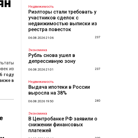
ян
Недвижимость
Риэлторы стали требовать у
участников сделок с
недвижимостью выписки из
реестра повесток
237
06.08.2026 21:06
Экономика
Рубль снова ушел в
депрессивную зону
льтаты
овек из
237
06.08.2026 21:01
6 году
также в
Недвижимость
Выдача ипотеки в России
выросла на 38%
240
06.08.2026 19:50
Экономика
е
В Центробанке РФ заявили о
снижении финансовых
платежей