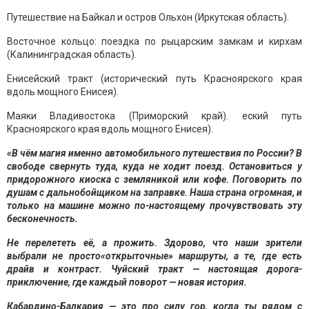
Путешествие на Байкал и остров Ольхон (Иркутская область).
Восточное кольцо: поездка по рыцарским замкам и кирхам
(Калининградская область).
Енисейский тракт (исторический путь Красноярского края
вдоль мощного Енисея).
Маяки Владивостока (Приморский край). еский путь
Красноярского края вдоль мощного Енисея).
«В чём магия именно автомобильного путешествия по России? В
свободе свернуть туда, куда не ходит поезд. Остановиться у
придорожного киоска с земляникой или кофе. Поговорить по
душам с дальнобойщиком на заправке. Наша страна огромная, и
только на машине можно по-настоящему прочувствовать эту
бесконечность.
Не перелететь её, а прожить. Здорово, что наши зрители
выбрали не просто
«
открыточные
»
маршруты, а те, где есть
драйв и контраст. Чуйский тракт — настоящая дорога-
приключение, где каждый поворот — новая история.
Кабардино-Балкария — это про силу гор, когда ты рядом с