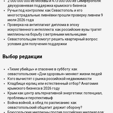
2 000 000 000 из Москвы и 473 000 000 из Симферополя:
двухуровневая поддержка крымского бизнеса
Ручьи под контролем: как Севастополь и его
многострадальные ливнёвки прошли проверку ливнем 9
июля 2026 года
Проверка на антиплагиат диплома в эпоху
искусственного интеллекта: как российские вузы тратят
миллионы на борьбу с ветряными мельницами
Севастопольцам помогут решить квартирный вопрос:
условия для получения поддержки
Выбор редакции
«Тихие убийцы» и спасение в субботу: как
севастопольские «Дни здоровья» меняют жизни людей
Кого вычистят с рынка российской недвижимости
Кладбище юрлиц или естественный отбор? Анатомия
крымского бизнеса в 2026 году
Крым как центр альтернативной энергетики: потенциал,
проблемы и перспективыф
Война войной, а обед по расписанию: как
севастопольский общепит держит оборону?
Брюссельские миллионы против российских миллиардов: