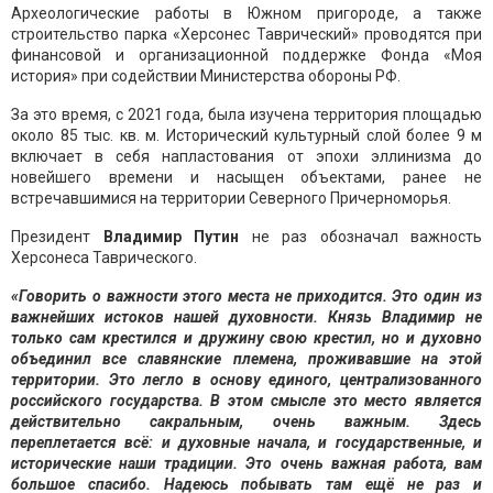
Археологические работы в Южном пригороде, а также
строительство парка «Херсонес Таврический» проводятся при
финансовой и организационной поддержке Фонда «Моя
история» при содействии Министерства обороны РФ.
За это время, с 2021 года, была изучена территория площадью
около 85 тыс. кв. м. Исторический культурный слой более 9 м
включает в себя напластования от эпохи эллинизма до
новейшего времени и насыщен объектами, ранее не
встречавшимися на территории Северного Причерноморья.
Президент
Владимир Путин
не раз обозначал важность
Херсонеса Таврического.
«Говорить о важности этого места не приходится. Это один из
важнейших истоков нашей духовности. Князь Владимир не
только сам крестился и дружину свою крестил, но и духовно
объединил все славянские племена, проживавшие на этой
территории. Это легло в основу единого, централизованного
российского государства. В этом смысле это место является
действительно сакральным, очень важным. Здесь
переплетается всё: и духовные начала, и государственные, и
исторические наши традиции. Это очень важная работа, вам
большое спасибо. Надеюсь побывать там ещё не раз и