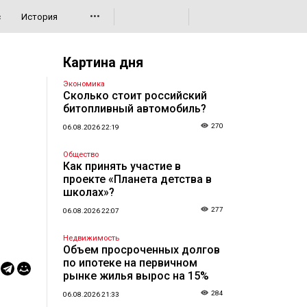
•••
с
История
Картина дня
Экономика
Сколько стоит российский
битопливный автомобиль?
270
06.08.2026 22:19
Общество
Как принять участие в
проекте «Планета детства в
школах»?
277
06.08.2026 22:07
Недвижимость
Объем просроченных долгов
по ипотеке на первичном
рынке жилья вырос на 15%
284
06.08.2026 21:33