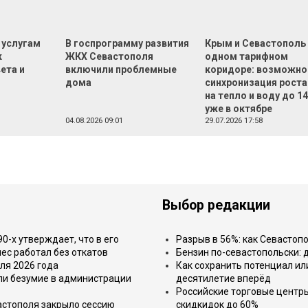
 услугам
В госпрограмму развития
Крым и Севастополь
к
ЖКХ Севастополя
одном тарифном
ета и
включили проблемные
коридоре: возможно
дома
синхронизация роста
на тепло и воду до 1
уже в октябре
04.08.2026 09:01
29.07.2026 17:58
Выбор редакции
-х утверждает, что в его
Разрыв в 56%: как Севастоп
ес работал без откатов
Бензин по-севастопольски: 
ля 2026 года
Как сохранить потенциал ил
или безумие в администрации
десятилетие вперёд
Российские торговые центр
астополя закрыло сессию
скидкидок до 60%