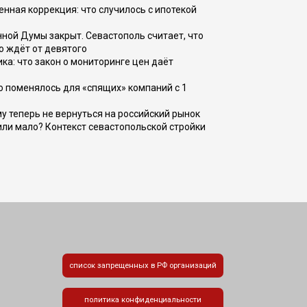
енная коррекция: что случилось с ипотекой
ной Думы закрыт. Севастополь считает, что
о ждёт от девятого
ка: что закон о мониторинге цен даёт
о поменялось для «спящих» компаний с 1
ому теперь не вернуться на российский рынок
или мало? Контекст севастопольской стройки
список запрещенных в РФ организаций
политика конфиденциальности