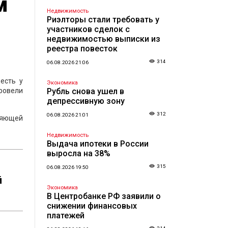
м
Недвижимость
Риэлторы стали требовать у
участников сделок с
недвижимостью выписки из
реестра повесток
314
06.08.2026 21:06
есть у
Экономика
ровели
Рубль снова ушел в
депрессивную зону
312
06.08.2026 21:01
ляющей
Недвижимость
Выдача ипотеки в России
выросла на 38%
315
06.08.2026 19:50
й
Экономика
В Центробанке РФ заявили о
снижении финансовых
платежей