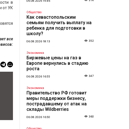
314
06.08.2026 19:46
ости в
и от УК
Общество
Как севастопольским
семьям получить выплату на
новятся
ребенка для подготовки в
школу?
ает все
352
06.08.2026 18:13
висов:
Экономика
Биржевые цены на газ в
Европе вернулись в стадию
роста
347
06.08.2026 16:55
Экономика
Правительство РФ готовит
меры поддержки бизнесу,
пострадавшему от атак на
склады Wildberries
360
06.08.2026 16:50
Общество