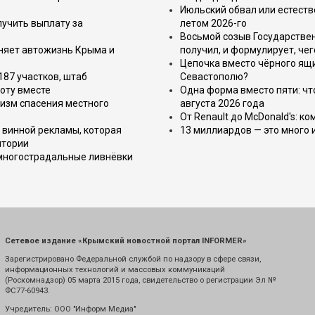
Июльский обвал или естеств
лучить выплату за
летом 2026-го
Восьмой созыв Государствен
еняет автожизнь Крыма и
получил, и формулирует, чег
Цепочка вместо чёрного ящи
187 участков, штаб
Севастополю?
оту вместе
Одна форма вместо пяти: чт
изм спасения местного
августа 2026 года
От Renault до McDonald's: к
 винной рекламы, которая
13 миллиардов — это много 
итории
 многострадальные ливнёвки
Сетевое издание «Крымский новостной портал INFORMER»
Зарегистрировано Федеральной службой по надзору в сфере связи,
информационных технологий и массовых коммуникаций
(Роскомнадзор) 05 марта 2015 года, свидетельство о регистрации Эл №
ФС77-60943.
Учредитель: ООО "Информ Медиа"