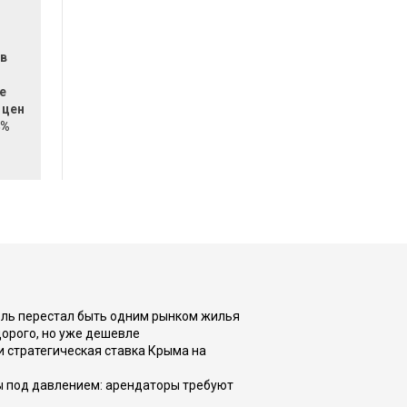
 в
е
 цен
4%
оль перестал быть одним рынком жилья
дорого, но уже дешевле
и стратегическая ставка Крыма на
ы под давлением: арендаторы требуют