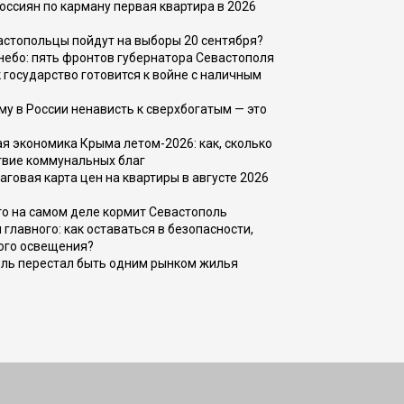
оссиян по карману первая квартира в 2026
вастопольцы пойдут на выборы 20 сентября?
, небо: пять фронтов губернатора Севастополя
 государство готовится к войне с наличным
ему в России ненависть к сверхбогатым — это
 экономика Крыма летом-2026: как, сколько
твие коммунальных благ
говая карта цен на квартиры в августе 2026
то на самом деле кормит Севастополь
главного: как оставаться в безопасности,
ого освещения?
оль перестал быть одним рынком жилья