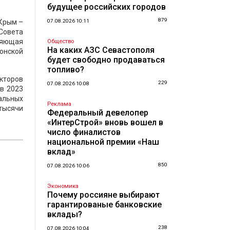
будущее российских городов
879
 Крым –
07.08.2026 10:11
 Совета
няющая
Общество
На каких АЗС Севастополя
онской
будет свободно продаваться
топливо?
кторов
229
07.08.2026 10:08
в 2023
уальных
Реклама
 тысячи
Федеральный девелопер
«ИнтерСтрой» вновь вошел в
число финалистов
национальной премии «Наш
вклад»
850
07.08.2026 10:06
Экономика
Почему россияне выбирают
гарантированые банковские
вклады?
238
07.08.2026 10:04