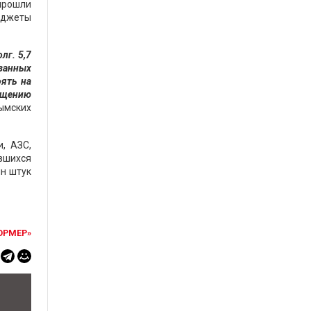
прошли
бюджеты
олг.
5,7
азанных
оять на
ощению
ымских
, АЗС,
вшихся
лн штук
ОРМЕР»