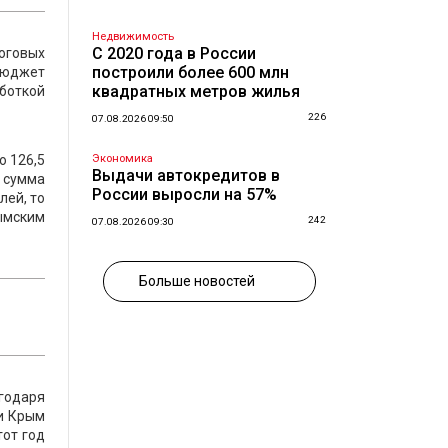
Недвижимость
С 2020 года в России
логовых
построили более 600 млн
 бюджет
квадратных метров жилья
аботкой
226
07.08.2026 09:50
о 126,5
Экономика
Выдачи автокредитов в
 сумма
России выросли на 57%
лей, то
ымским
242
07.08.2026 09:30
Больше новостей
годаря
и Крым
тот год