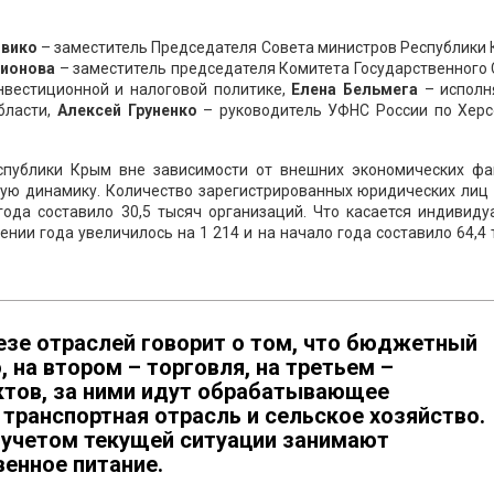
ивико
– заместитель Председателя Совета министров Республики
рионова
– заместитель председателя Комитета Государственного
нвестиционной и налоговой политике,
Елена Бельмега
– испол
бласти,
Алексей Груненко
– руководитель УФНС России по Херс
спублики Крым вне зависимости от внешних экономических фа
ую динамику. Количество зарегистрированных юридических лиц 
года составило 30,5 тысяч организаций. Что касается индивид
ении года увеличилось на 1 214 и на начало года составило 64,4
езе отраслей говорит о том, что бюджетный
 на втором – торговля, на третьем –
тов, за ними идут обрабатывающее
 транспортная отрасль и сельское хозяйство.
с учетом текущей ситуации занимают
енное питание.