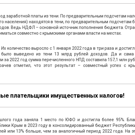
од заработной платы из тени. По предварительным подсчетам на
го населения) находятся в тени, по предварительным подсчетам
ходов. Ведь НДФЛ – основной источник пополнения бюджета. Отр
иматься совместно с крымскими органами власти на местах.
Их количество выросло с 1 января 2022 года в три раза и достигл
я было выведено из тени 13 млрд рублей доходов. Да и сама
ли за 2022 год сумма перечисленного НПД составила 157,1 млн руб
рачев отметил, что этот результат – совместный успех с кр
ные плательщики имущественных налогов!
шлого года заняла 1 место по ЮФО и достигла более 95%. Бла
блики Крым в 2023 году в консолидированный бюджет Республик
блей или 13% больше, чем за аналогичный период 2022 года. На э