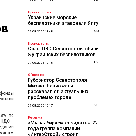
07.08.2026 14:30
Происшествия
Украинские морские
беспилотники атаковали Ялту
ов
530
07.08.2026 13:48
Происшествия
Силы ПВО Севастополя сбили
8 украинских беспилотников
164
07.08.2026 13:15
Общество
Губернатор Севастополя
Михаил Развожаев
рассказал об актуальных
 фонды
проблемах города
затели
231
07.08.2026 10:17
,8% по
Реклама
 НДС –
«Мы выбираем созидать»: 22
седании
года группа компаний
маном
«ИнтерСтрой» строит