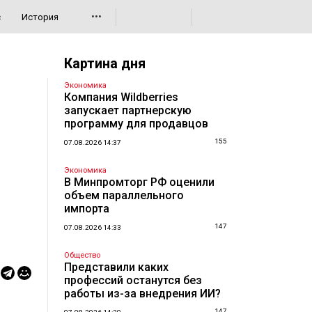
•••
с
История
Картина дня
Экономика
Компания Wildberries
запускает партнерскую
программу для продавцов
155
07.08.2026 14:37
Экономика
В Минпромторг РФ оценили
объем параллельного
импорта
147
07.08.2026 14:33
Общество
Представили каких
профессий останутся без
работы из-за внедрения ИИ?
147