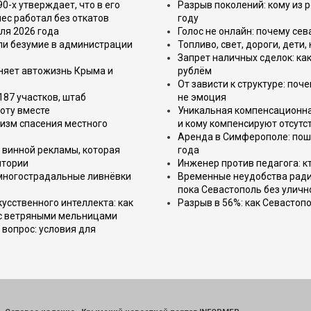
-х утверждает, что в его
Разрыв поколений: кому из р
ес работал без откатов
году
ля 2026 года
Голос не онлайн: почему се
или безумие в администрации
Топливо, свет, дороги, дети
Запрет наличных сделок: как
еняет автожизнь Крыма и
рублём
От зависти к структуре: поч
187 участков, штаб
не эмоция
оту вместе
Уникальная компенсационная
изм спасения местного
и кому компенсируют отсутс
Аренда в Симферополе: поша
 винной рекламы, которая
года
итории
Инженер против педагога: к
 многострадальные ливнёвки
Временные неудобства ради 
пока Севастополь без уличн
усственного интеллекта: как
Разрыв в 56%: как Севастоп
 с ветряными мельницами
вопрос: условия для