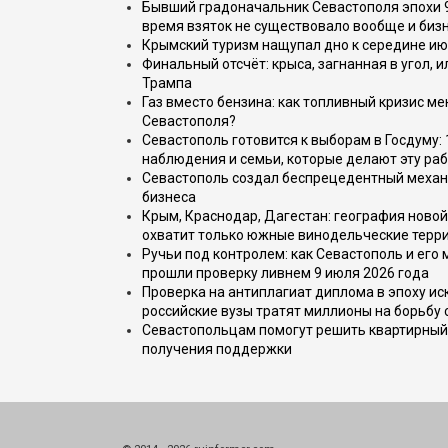
Бывший градоначальник Севастополя эпохи 90
время взяток не существовало вообще и бизн
Крымский туризм нащупал дно к середине ию
Финальный отсчёт: крыса, загнанная в угол, 
Трампа
Газ вместо бензина: как топливный кризис м
Севастополя?
Севастополь готовится к выборам в Госдуму: 
наблюдения и семьи, которые делают эту раб
Севастополь создал беспрецедентный механ
бизнеса
Крым, Краснодар, Дагестан: география новой
охватит только южные винодельческие терр
Ручьи под контролем: как Севастополь и его
прошли проверку ливнем 9 июля 2026 года
Проверка на антиплагиат диплома в эпоху иск
российские вузы тратят миллионы на борьбу
Севастопольцам помогут решить квартирный 
получения поддержки