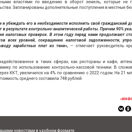
тными властями по введению в оборот земель, которые не 
льства. Запланированы дополнительные поступления в местные 
 и убеждать его в необходимости исполнить свой гражданский д
 в результате контрольно-аналитической работы. Причем 90% ук
ия налоговых проверок. В этом году перед нами продолжают ст
ов всех уровней, сокращению налоговой задолженности, упр
ыводу заработных плат из тени»,
— отмечает руководитель кр
адействованное в таких сферах, как рестораны и кафе, аптеки
мику по использованию контрольно-кассовой техники. В сложи
ерез ККТ, увеличился на 4% по сравнению с 2022 годом. На 21 м
тоимость среднего составила 748 рублей.
«ИНФ
нашими новостями в удобном формате