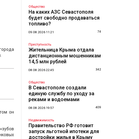
Общество
На каких АЗС Севастополя
будет свободно продаваться
топливо?
74
09.08.2026 11:21
Преступность
 города
Жительница Крыма отдала
.
дистанционным мошенникам
14,5 млн рублей
342
08.08.2026 22:45
Общество
В Севастополе создали
единую службу по уходу за
реками и водоемами
409
08.08.2026 19:57
том он
Недвижимость
Правительство РФ готовит
«зубов
запуск льготной ипотеки для
нковых
достройки жилья в Крыму