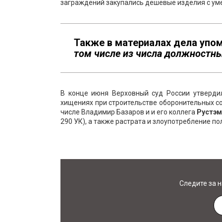
заграждений закупались дешевые изделия с ум
Также в материалах дела уп
том числе из числа должностн
В конце июня Верховный суд России утверди
хищениях при строительстве оборонительных со
числе Владимир Базаров и и его коллега
Рустэм
290 УК), а также растрата и злоупотребление полн
Следите за 