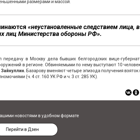
еньшенными размерами и массой.
оминаются
«неустановленные следствием лица, в
ых лиц Министерства обороны РФ».
л передачу в Москву дела бывших белгородских вице-губернат
оружений в регионе. Обвиняемыми по нему выступают 10 человек
 Зайнуллин.
Базарову вменяют четыре эпизода получения взяток (ч
омочиями (ч. 4 ст. 160 УК РФ и ч. 3 ст. 285 УК).
нашими новостями в удобном формате
Перейти в Дзен