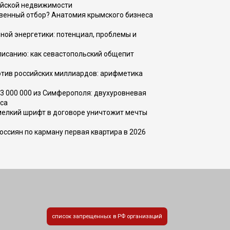
ийской недвижимости
венный отбор? Анатомия крымского бизнеса
ной энергетики: потенциал, проблемы и
списанию: как севастопольский общепит
тив российских миллиардов: арифметика
73 000 000 из Симферополя: двухуровневая
са
 мелкий шрифт в договоре уничтожит мечты
оссиян по карману первая квартира в 2026
список запрещенных в РФ организаций