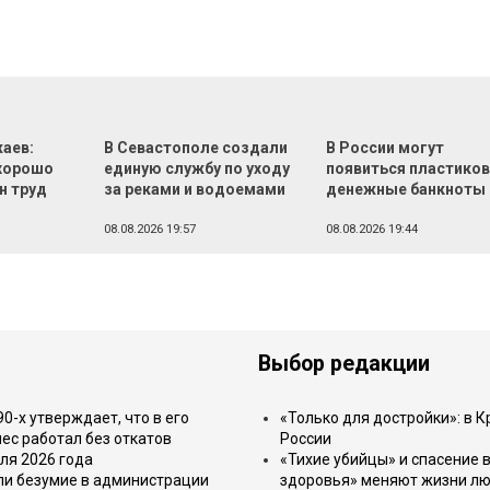
аев:
В Севастополе создали
В России могут
хорошо
единую службу по уходу
появиться пластико
н труд
за реками и водоемами
денежные банкноты
08.08.2026 19:57
08.08.2026 19:44
Выбор редакции
-х утверждает, что в его
«Только для достройки»: в К
ес работал без откатов
России
ля 2026 года
«Тихие убийцы» и спасение в
или безумие в администрации
здоровья» меняют жизни л