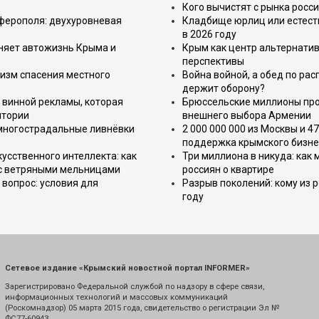
Кого вычистят с рынка росс
имферополя: двухуровневая
Кладбище юрлиц или естест
в 2026 году
еняет автожизнь Крыма и
Крым как центр альтернатив
перспективы
изм спасения местного
Война войной, а обед по ра
держит оборону?
 винной рекламы, которая
Брюссельские миллионы про
итории
внешнего выбора Армении
 многострадальные ливнёвки
2 000 000 000 из Москвы и 4
поддержка крымского бизне
усственного интеллекта: как
Три миллиона в никуда: как
 с ветряными мельницами
россиян о квартире
вопрос: условия для
Разрыв поколений: кому из р
году
Сетевое издание «Крымский новостной портал INFORMER»
Зарегистрировано Федеральной службой по надзору в сфере связи,
информационных технологий и массовых коммуникаций
(Роскомнадзор) 05 марта 2015 года, свидетельство о регистрации Эл №
ФС77-60943.