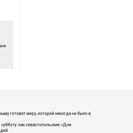
вые
рыму готовят меру, которой никогда не было в
 субботу: как севастопольские «Дни
юдей