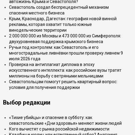
автожизнь Крыма и Севастополя?
Севастополь создал беспрецедентный механизм
спасения местного бизнеса
Крым, Краснодар, Дагестан: география новой винной
рекламы, которая охватит только южные
винодельческие территории
2 000 000 000 из Москвы и 473 000 000 из Симферополя:
двухуровневая поддержка крымского бизнеса
Ручьи под контролем: как Севастополь и его
многострадальные ливнёвки прошли проверку ливнем 9
июля 2026 года
Проверка на антиплагиат диплома в эпоху
искусственного интеллекта: как российские вузы тратят
миллионы на борьбу с ветряными мельницами
Севастопольцам помогут решить квартирный вопрос:
условия для получения поддержки
Выбор редакции
«Тихие убийцы» и спасение в субботу: как
севастопольские «Дни здоровья» меняют жизни людей
Кого вычистят с рынка российской недвижимости
Кладбище юрлиц или естественный отбор? Анатомия