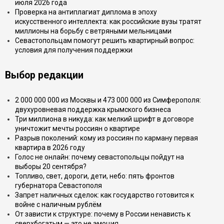
июля 2026 года
Проверка на антиплагиат диплома в эпоху
искусственного интеллекта: как российские вузы тратят
миллионы на борьбу с ветряными мельницами
Севастопольцам помогут решить квартирный вопрос:
условия для получения поддержки
Выбор редакции
2 000 000 000 из Москвы и 473 000 000 из Симферополя:
двухуровневая поддержка крымского бизнеса
Три миллиона в никуда: как мелкий шрифт в договоре
уничтожит мечты россиян о квартире
Разрыв поколений: кому из россиян по карману первая
квартира в 2026 году
Голос не онлайн: почему севастопольцы пойдут на
выборы 20 сентября?
Топливо, свет, дороги, дети, небо: пять фронтов
губернатора Севастополя
Запрет наличных сделок: как государство готовится к
войне с наличным рублём
От зависти к структуре: почему в России ненависть к
сверхбогатым — это не эмоция