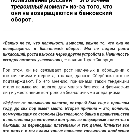
пользовании россиян — это «
очень
тревожный
момент
» из-за того, что
они не возвращаются в банковский
оборот.
«
Важно не то, что наличность выросла, важно то, что она не
возвращается в банковский оборот. Мы не видим роста
инкассаций, роста взносов через другие устройства. Наличность
сегодня
остается у населения»,
— заявил Тарас Скворцов.
При этом, он не связывает рост наличных в обращении с
отключениями интернета, так как, данные Сбербанка это не
подтверждают. По его мнению, причинами такой тенденции
стало повышение налогов для малого бизнеса и физических
лиц и ужесточение контроля за безналичными операциями.
«
Эффект от повышения налогов, который был еще в прошлом
году, до сих пор имеет место. Вторая причина — это, конечно,
коммуникация со стороны Центрального банка и правительства
о постоянном ужесточении контроля за операциями клиентов с
банками, за переводами, платежами и так далее. Клиенты все
это видят, и мы видим явные признаки увеличения дробления