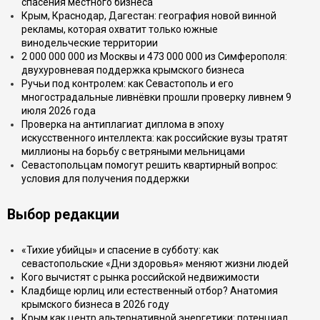
спасения местного бизнеса
Крым, Краснодар, Дагестан: география новой винной
рекламы, которая охватит только южные
винодельческие территории
2 000 000 000 из Москвы и 473 000 000 из Симферополя:
двухуровневая поддержка крымского бизнеса
Ручьи под контролем: как Севастополь и его
многострадальные ливнёвки прошли проверку ливнем 9
июля 2026 года
Проверка на антиплагиат диплома в эпоху
искусственного интеллекта: как российские вузы тратят
миллионы на борьбу с ветряными мельницами
Севастопольцам помогут решить квартирный вопрос:
условия для получения поддержки
Выбор редакции
«Тихие убийцы» и спасение в субботу: как
севастопольские «Дни здоровья» меняют жизни людей
Кого вычистят с рынка российской недвижимости
Кладбище юрлиц или естественный отбор? Анатомия
крымского бизнеса в 2026 году
Крым как центр альтернативной энергетики: потенциал,