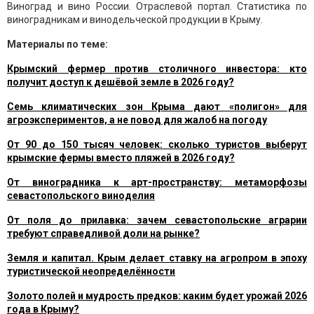
Виноград и вино России. Отраслевой портал. Статистика по
виноградникам и винодельческой продукции в Крыму.
Материалы по теме:
Крымский фермер против столичного инвестора: кто
получит доступ к дешёвой земле в 2026 году?
Семь климатических зон Крыма дают «полигон» для
агроэкспериментов, а не повод для жалоб на погоду
От 90 до 150 тысяч человек: сколько туристов выберут
крымские фермы вместо пляжей в 2026 году?
От виноградника к арт-пространству: метаморфозы
севастопольского виноделия
От поля до прилавка: зачем севастопольские аграрии
требуют справедливой доли на рынке?
Земля и капитал. Крым делает ставку на агропром в эпоху
туристической неопределённости
Золото полей и мудрость предков: каким будет урожай 2026
года в Крыму?