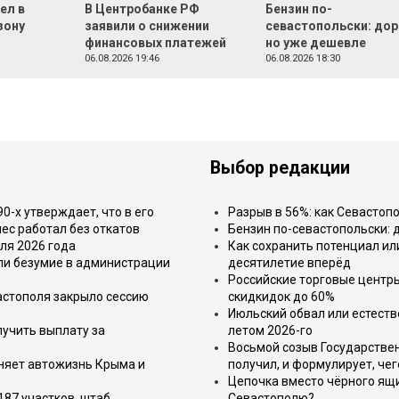
ел в
В Центробанке РФ
Бензин по-
зону
заявили о снижении
севастопольски: дор
финансовых платежей
но уже дешевле
06.08.2026 19:46
06.08.2026 18:30
Выбор редакции
-х утверждает, что в его
Разрыв в 56%: как Севастоп
ес работал без откатов
Бензин по-севастопольски: 
ля 2026 года
Как сохранить потенциал ил
или безумие в администрации
десятилетие вперёд
Российские торговые центр
астополя закрыло сессию
скидкидок до 60%
Июльский обвал или естеств
лучить выплату за
летом 2026-го
Восьмой созыв Государствен
еняет автожизнь Крыма и
получил, и формулирует, чег
Цепочка вместо чёрного ящи
187 участков, штаб
Севастополю?