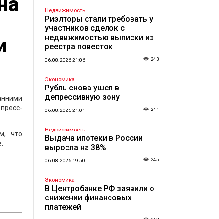
на
Недвижимость
Риэлторы стали требовать у
участников сделок с
недвижимостью выписки из
и
реестра повесток
243
06.08.2026 21:06
Экономика
Рубль снова ушел в
депрессивную зону
ранними
 пресс-
241
06.08.2026 21:01
Недвижимость
м, что
Выдача ипотеки в России
.
выросла на 38%
245
06.08.2026 19:50
Экономика
В Центробанке РФ заявили о
снижении финансовых
платежей