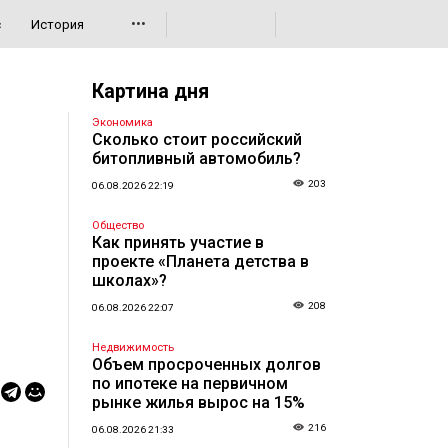
•••
с
История
Картина дня
Экономика
Сколько стоит российский
битопливный автомобиль?
203
06.08.2026 22:19
Общество
Как принять участие в
проекте «Планета детства в
школах»?
208
06.08.2026 22:07
Недвижимость
Объем просроченных долгов
по ипотеке на первичном
рынке жилья вырос на 15%
216
06.08.2026 21:33