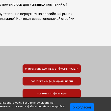
о поменялось для «спящих» компаний с 1
ому теперь не вернуться на российский рынок
или мало? Контекст севастопольской стройки
список запрещенных в РФ организаций
политика конфиденциальности
правовая информация
льзовать сайт, Вы даете согласие на
 можете отключить файлы cookie в настройках
Я согласен