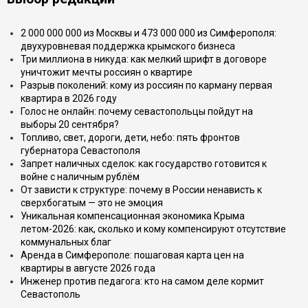
2 000 000 000 из Москвы и 473 000 000 из Симферополя:
двухуровневая поддержка крымского бизнеса
Три миллиона в никуда: как мелкий шрифт в договоре
уничтожит мечты россиян о квартире
Разрыв поколений: кому из россиян по карману первая
квартира в 2026 году
Голос не онлайн: почему севастопольцы пойдут на
выборы 20 сентября?
Топливо, свет, дороги, дети, небо: пять фронтов
губернатора Севастополя
Запрет наличных сделок: как государство готовится к
войне с наличным рублём
От зависти к структуре: почему в России ненависть к
сверхбогатым — это не эмоция
Уникальная компенсационная экономика Крыма
летом-2026: как, сколько и кому компенсируют отсутствие
коммунальных благ
Аренда в Симферополе: пошаговая карта цен на
квартиры в августе 2026 года
Инженер против педагога: кто на самом деле кормит
Севастополь