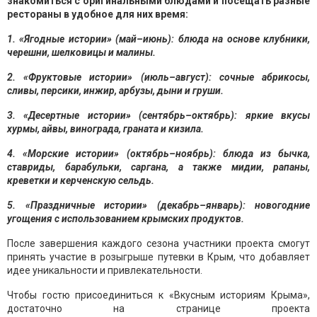
знакомиться с оригинальными блюдами и посещать разные
рестораны в удобное для них время:
1. «Ягодные истории» (май–июнь): блюда на основе клубники,
черешни, шелковицы и малины.
2. «Фруктовые истории» (июль–август): сочные абрикосы,
сливы, персики, инжир, арбузы, дыни и груши.
3. «Десертные истории» (сентябрь–октябрь): яркие вкусы
хурмы, айвы, винограда, граната и кизила.
4. «Морские истории» (октябрь–ноябрь): блюда из бычка,
ставриды, барабульки, саргана, а также мидии, рапаны,
креветки и керченскую сельдь.
5. «Праздничные истории» (декабрь–январь): новогодние
угощения с использованием крымских продуктов.
После завершения каждого сезона участники проекта смогут
принять участие в розыгрыше путевки в Крым, что добавляет
идее уникальности и привлекательности.
Чтобы гостю присоединиться к «Вкусным историям Крыма»,
достаточно на странице проекта