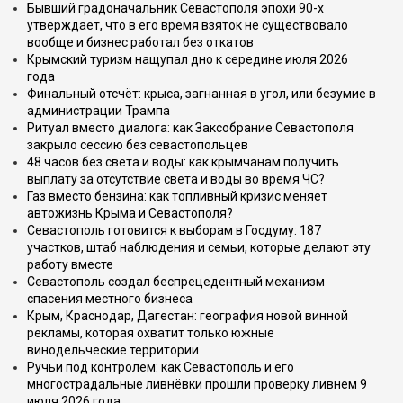
Бывший градоначальник Севастополя эпохи 90-х
утверждает, что в его время взяток не существовало
вообще и бизнес работал без откатов
Крымский туризм нащупал дно к середине июля 2026
года
Финальный отсчёт: крыса, загнанная в угол, или безумие в
администрации Трампа
Ритуал вместо диалога: как Заксобрание Севастополя
закрыло сессию без севастопольцев
48 часов без света и воды: как крымчанам получить
выплату за отсутствие света и воды во время ЧС?
Газ вместо бензина: как топливный кризис меняет
автожизнь Крыма и Севастополя?
Севастополь готовится к выборам в Госдуму: 187
участков, штаб наблюдения и семьи, которые делают эту
работу вместе
Севастополь создал беспрецедентный механизм
спасения местного бизнеса
Крым, Краснодар, Дагестан: география новой винной
рекламы, которая охватит только южные
винодельческие территории
Ручьи под контролем: как Севастополь и его
многострадальные ливнёвки прошли проверку ливнем 9
июля 2026 года