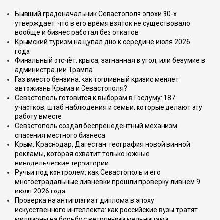
Бывший градоначальник Севастополя эпохи 90-х
утверждает, что в его время взяток не существовало
вообще и бизнес работал без откатов
Крымский туризм нащупал дно к середине июля 2026
года
Финальный отсчёт: крыса, загнанная в угол, или безумие в
администрации Трампа
Газ вместо бензина: как топливный кризис меняет
автожизнь Крыма и Севастополя?
Севастополь готовится к выборам в Госдуму: 187
участков, штаб наблюдения и семьи, которые делают эту
работу вместе
Севастополь создал беспрецедентный механизм
спасения местного бизнеса
Крым, Краснодар, Дагестан: география новой винной
рекламы, которая охватит только южные
винодельческие территории
Ручьи под контролем: как Севастополь и его
многострадальные ливнёвки прошли проверку ливнем 9
июля 2026 года
Проверка на антиплагиат диплома в эпоху
искусственного интеллекта: как российские вузы тратят
миллионы на борьбу с ветряными мельницами